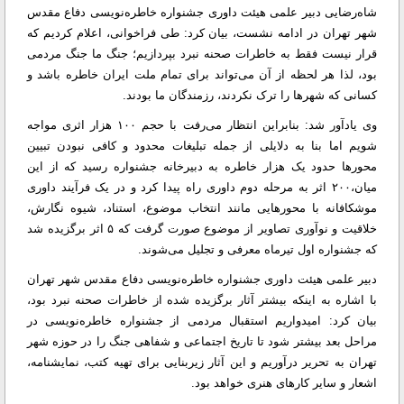
شاه‌رضایی دبیر علمی هیئت داوری جشنواره خاطره‌نویسی دفاع مقدس
شهر تهران در ادامه نشست، بیان کرد: طی فراخوانی، اعلام کردیم که
قرار نیست فقط به خاطرات صحنه نبرد بپردازیم؛ جنگ ما جنگ مردمی
بود، لذا هر لحظه از آن می‌تواند برای تمام ملت ایران خاطره باشد و
کسانی که شهرها را ترک نکردند، رزمندگان ما بودند.
وی یادآور شد: بنابراین انتظار می‌رفت با حجم ۱۰۰ هزار اثری مواجه
شویم اما بنا به دلایلی از جمله تبلیغات محدود و کافی نبودن تبیین
محورها حدود یک هزار خاطره به دبیرخانه جشنواره رسید که از این
میان،۲۰۰ اثر به مرحله دوم داوری راه پیدا کرد و در یک فرآیند داوری
موشکافانه با محورهایی مانند انتخاب موضوع، استناد، شیوه نگارش،
خلاقیت و نوآوری تصاویر از موضوع صورت گرفت که ۵ اثر برگزیده شد
که جشنواره اول تیرماه معرفی و تجلیل می‌شوند.
دبیر علمی هیئت داوری جشنواره خاطره‌نویسی دفاع مقدس شهر تهران
با اشاره به اینکه بیشتر آثار برگزیده شده از خاطرات صحنه نبرد بود،
بیان کرد: امیدواریم استقبال مردمی از جشنواره خاطره‌نویسی در
مراحل بعد بیشتر شود تا تاریخ اجتماعی و شفاهی جنگ را در حوزه شهر
تهران به تحریر درآوریم و این آثار زیربنایی برای تهیه کتب، نمایشنامه،
اشعار و سایر کارهای هنری خواهد بود.