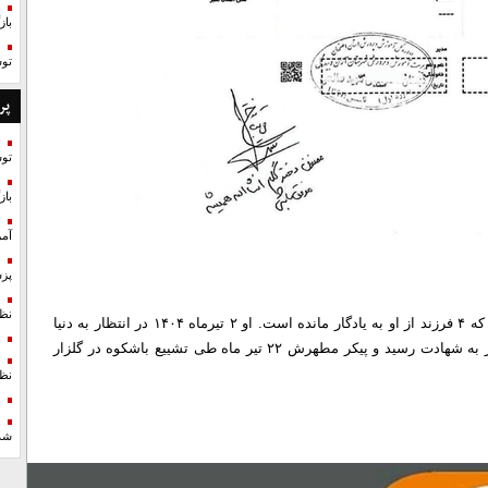
با
تو
پر
تو
با
آمر
پزش
نظ
شهید میثم فتح‌قریب از مهندسان برق در نیروی هوافضا سپاه بود که ۴ فرزند از او به یادگار مانده است. او ۲ تیرماه ۱۴۰۴ در انتظار به دنیا
آمدن پنجمین فرزندش بود که در حمله رژیم صهیونیستی به اهواز به شهادت رسید و پیکر مطهرش ۲۲ تیر ماه طی تشییع باشکوه در گلزار
نظ
شد