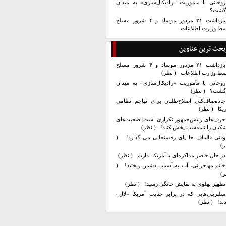
روحانی با مأموریت «رادیکال‌سازی» به میدان
زگشت؟
بازداشت ۲۱ مزدور موساد و ۴ شرور مسلح
سط وزارت اطلاعات
بحث ترین عناوین
بازداشت ۲۱ مزدور موساد و ۴ شرور مسلح
سط وزارت اطلاعات
( نظر)
روحانی با مأموریت «رادیکال‌سازی» به میدان
زگشت؟
( نظر)
جاده‌صاف‌کنی اصلاح‌طلبان برای تهاجم نظامی
یکا
( نظر)
حرف‌های رئیس‌جمهور تکراری است| صحبت‌های
کیان را نیمه‌شب پخش کنید!
( نظر)
وقتی قالیباف جا پای رفسنجانی می گذارد!
(
ر)
در حال حاضر مذاکره‌ای با آمریکا نداریم
( نظر)
خانم مهاجرانی، آب به آسیاب دشمن ریختید!
(
ر)
تطهیر پهلوی به نمایش خانگی رسید!
( نظر)
سلبریتی‌هایی که در برابر جنایت آمریکا «لال»
ند!
( نظر)