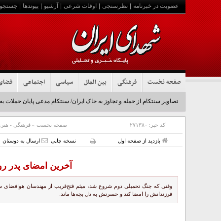
عضویت در خبرنامه
|
نظرسنجی
|
اوقات شرعی
|
آرشیو
|
پیوندها
|
جستجو
صفحه نخست
فرهنگی
بین الملل
سیاسی
اجتماعی
فضای
تصاویر سنتکام از حمله و تجاوز به خاک ایران/ سنتکام مدعی پایان حملات به
کد خبر:
۲۷۱۳۸۰
صفحه نخست
»
فرهنگی - هنر
بازدید از صفحه اول
نسخه چاپی
ارسال به دوستان
آخرین امضای پدر 
فرزندانش را امضا کند و حسرتش به دل بچه‌ها ماند.