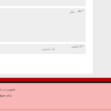
* نظر
* کد امنیتی
عضویت در خب
تمام حقوق