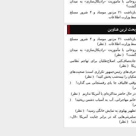
روحانی با مأموریت «رادیکال‌سازی» به میدان
زگشت؟
بازداشت ۲۱ مزدور موساد و ۴ شرور مسلح
سط وزارت اطلاعات
بحث ترین عناوین
بازداشت ۲۱ مزدور موساد و ۴ شرور مسلح
سط وزارت اطلاعات
( نظر)
روحانی با مأموریت «رادیکال‌سازی» به میدان
زگشت؟
( نظر)
جاده‌صاف‌کنی اصلاح‌طلبان برای تهاجم نظامی
یکا
( نظر)
حرف‌های رئیس‌جمهور تکراری است| صحبت‌های
کیان را نیمه‌شب پخش کنید!
( نظر)
وقتی قالیباف جا پای رفسنجانی می گذارد!
(
ر)
در حال حاضر مذاکره‌ای با آمریکا نداریم
( نظر)
خانم مهاجرانی، آب به آسیاب دشمن ریختید!
(
ر)
تطهیر پهلوی به نمایش خانگی رسید!
( نظر)
سلبریتی‌هایی که در برابر جنایت آمریکا «لال»
ند!
( نظر)