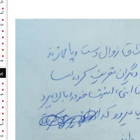
با
آمر
پزش
شد
پر
شد
آمر
پزش