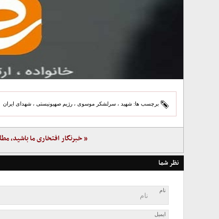
برچسب ها:
شهید
،
سرلشکر موسوی
،
رژیم صهیونیستی
،
شهدای ایران
« خبرنگار افتخاری ما باشید، مطل
نظر شما
نام
ایمیل