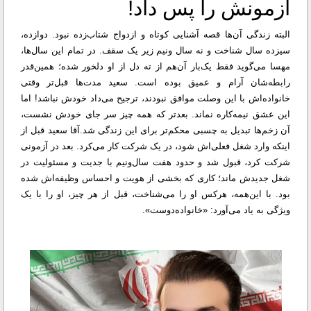
آزمونش را پس داد!
البته زندگی آن‌ها قصه‌ آشنایی کوتاه و ازدواج شتاب‌زده نبود. دوازده،
سیزده سال شناخت و نه سال ونیم زیر یک سقف. در تمام این سال‌ها،
مهسا می‌گوید فقط یک‌بار آن‌هم از ته دل از او دلخور شده؛ همین‌قدر
رابطه‌شان آرام و عمیق بوده است. سعید مدت‌ها قبل‌تر وقتی
خانواده‌اش با این وصلت موافق نبودند، ترجیح می‌داد خودش نباشد! اما
این عشق نیمه‌کاره نماند. بعدتر که همه چیز سر جای خودش نشست،
آن زخم‌ها تبدیل به چسبی محکم‌تر برای این زندگی شد.
آقا سعید قبل از
اینکه وارد شغل فعلی‌اش شود، در یک شرکت کار می‌کرد. بعد در آزمونی
شرکت کرد، قبول شد و حدود هفت سال‌ونیم با جدیت و مسئولیت در
شغل جدیدش ماند؛ کاری که بخشی از هویت و احساس وظیفه‌اش شده
بود. با این‌همه، هرکس او را می‌شناخت، قبل از هر چیز، او را با یک
ویژگی به یاد می‌آورد: «خانواده‌دوست».