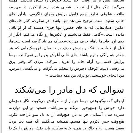
شب‌ها، بیش از هر وقتی، خلأ سعید خودش را نشان می‌دهد. مهسا
می‌گوید دیگر مثل قبل نیست. عصبی شده، زود از کوره در می‌رود،
طاقت شلوغی ندارد. جمع فامیل برایش به‌جای دلگرمی، یادآور جای
خالی سعید است. ترجیح می‌دهد تنها باشد، در سکوت، کنار قاب‌های
عکس؛ همان‌هایی که به ‌جای حضور، تنها چیزی هستند که از او باقی
مانده است. «گاهی فقط می‌شینم و عکس‌ها رو نگاه می‌کنم. انگار از
توی اون قاب‌ها باهام حرف می‌زنه.»
دخترک هم یاد گرفته است شب‌ها،
قبل از خواب، با عکس پدرش حرف بزند. میان عروسک‌هایی که هر
چقدر هم رنگی و نرم باشند، جای خالی آغوش پدر را پر نمی‌کنند، مهسا
برایش قصه مرد آرام خانه را تعریف می‌کند؛ مردی که وقتی برق
می‌رفت، دست کوچک دخترش را محکم می‌گرفت و می‌گفت: «نترس،
من اینجام. خوشبختی تو برای من همه دنیاست.»
سوالی که دل مادر را می‌شکند
اینجای گفت‌وگو وقتی مهسا هر بار از خاطراتش می‌گوید، انگار همزمان
دارد خودش را جمع‌وجور می‌کند و می‌پاشد. «سعید تو این دوازده،
سیزده سال آشنایی، جز یه بار، هیچ‌وقت از ته دل منو ناراحت نکرد.
هیچ‌وقت حس نکردم تنها هستم. همیشه می‌گفتم اگه همه دنیا برن،
سعید هست…» و حالا، در همین خانه‌ ساکت، باید نقش دو نفر را یک‌جا