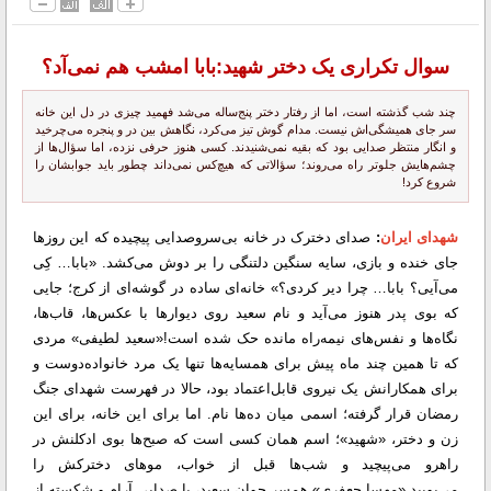
سوال تکراری یک دختر شهید:بابا امشب هم نمی‌آد؟
چند شب گذشته است، اما از رفتار دختر پنج‌ساله می‌شد فهمید چیزی در دل این خانه
سر جای همیشگی‌اش نیست. مدام گوش تیز می‌کرد، نگاهش بین در و پنجره می‌چرخید
و انگار منتظر صدایی بود که بقیه نمی‌شنیدند. کسی هنوز حرفی نزده، اما سؤال‌ها از
چشم‌هایش جلوتر راه می‌روند؛ سؤالاتی که هیچ‌کس نمی‌داند چطور باید جوابشان را
شروع کرد!
شهدای ایران
:
صدای دخترک در خانه‌ بی‌سروصدایی پیچیده که این روزها
جای خنده و بازی، سایه‌ سنگین دلتنگی را بر دوش می‌کشد. «بابا… کِی
می‌آیی؟ بابا… چرا دیر کردی؟» خانه‌ای ساده در گوشه‌ای از کرج؛ جایی
که بوی پدر هنوز می‌آید و نام سعید روی دیوارها با عکس‌ها، قاب‌ها،
نگاه‌ها و نفس‌های نیمه‌راه مانده حک شده است!
«سعید لطیفی» مردی
که تا همین چند ماه پیش برای همسایه‌ها تنها یک مرد خانواده‌دوست و
برای همکارانش یک نیروی قابل‌اعتماد بود، حالا در فهرست شهدای جنگ
رمضان قرار گرفته؛ اسمی میان ده‌ها نام. اما برای این خانه، برای این
زن و دختر، «شهید»؛ اسم همان کسی است که صبح‌ها بوی ادکلنش در
راهرو می‌پیچید و شب‌ها قبل از خواب، موهای دخترکش را
می‌بویید.
«مهسا جعفری» همسر جوان سعید، با صدایی آرام و شکسته از