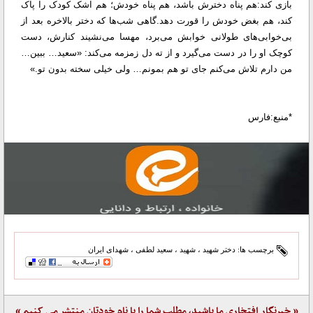
بازی کند:هم پناه دخترش باشد، هم پناه خودش؛ هم اشک کودک را پاک
کند، هم بغض خودش را قورت دهد.
گاهی شب‌ها که دختر بالاخره بعد از
بی‌خوابی‌های طولانی خوابش می‌برد، مهسا می‌نشیند کنارش، دست
کوچک او را در دست می‌گیرد و از ته دل زمزمه می‌کند: «سعید… ببین…
من دارم تلاش می‌کنم جای تو هم بمونم… ولی خیلی سخته بدون تو.»
*منبع:فارس
برچسب ها:
دختر شهید
،
شهید
،
سعید لطفی
،
شهدای ایران
« خبرنگار افتخاری ما باشید، مطلب شما را با نام خودتان منتشر می کنیم »