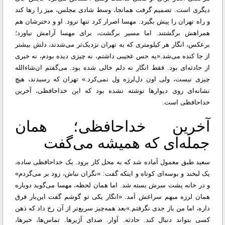
دیگری‌ است. تصمیم گرفت همانجا، وسط شادی مجلس، میز را رها کند
و راه تهران را پیش بگیرد. مهسا اصرار کرد تنها نرود. او و دخترشان هم
همراهش برگشتند. اما مسیر برگشت، برای مهسا آرامش نیاورد؛
برعکس، انگار هر کیلومتری که به تهران نزدیک‌تر می‌شدند، دلش بیشتر
از جا کنده می‌شد.
«یه حس عجیبی داشتم، نه چیزی دیده بودم، نه خبری
از حادثه‌ای بود. فقط انگار ته دلم خالی شده بود. می‌گفتم ان‌شاءالله
چیزی نیست، ولی اون دل‌لرزه ول نمی‌کرد.» تهران که رسیدند، هیچ
نشانه‌ای روی دیوارها نوشته نشده بود که این خداحافظی، آخرین
خداحافظی است.
آخرین خداحافظی؛ همان
جمله‌ای که همیشه می‌گفت
سعید طبق معمول آماده شد که به محل کار برود. یک خداحافظی ساده،
یک لبخند و بوسه‌ای کوتاه و اینکه گفت: «نگران نباش، زود بر می‌گردم»
و در خانه پشت سرش بسته شد. اما همان لحظه، مهسا می‌گوید دوباره
همان لرزه‌ مبهم سراغش آمد. «انگار یکی تو گوشم گفت این‌بار فرق
داره، اما من باز جدی نگرفتم.»
بعد همه‌چیز سریع‌تر از آن رخ داد که ذهن
کسی بتواند دنبال کند. حادثه. آوار. صدای آژیرها. تماس‌ها، خبرها،