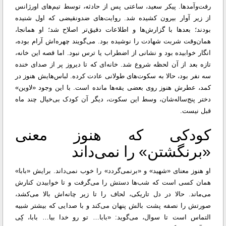
رفت‌وآمدها. پیکر سعید، ساعتی پس از حادثه، توسط تیم‌های اورژانس
از زیر آوار بیرون کشیده شد. روایت‌های ضدونقیضی که اول شنیده
بودند؛ بعدها با گزارش‌ها و اطلاعات دقیق‌تر اصلاح شد؛ او همانجا،
همان‌وقت شربت شهادت را نوشیده بود.
می‌گویند چهره‌اش آرام بوده،
انگار خوابیده بود و نشانی از اضطراب یا ترس نبود. اما قصه این خانه،
تازه بعد از آن لحظه شروع شد. خانه‌ای که تا دیروز پر از صدای خنده‌
سه نفر بود، حالا به سکوت‌های طولانی عادت کرده. لباس‌هایش هنوز در
کمد، عطرش هنوز روی بعضی یقه‌ها مانده است. با این وجود «لاوین»
دختر پنج‌ساله‌شان، وسط این سکوت، دیگر آن کودک بی‌خیال چند ماه
قبل نیست.
کودکی که هنوز معنی
«برنگشتن» را نمی‌داند
او هنوز معنای «شهید» و «برنمی‌گردد» را خوب نمی‌داند. برایش «بابا»
همان کسی است که شب‌ها دستش را می‌گرفت و تا خوابیدن کنارش
می‌ماند. حالا در دل تاریکی، لحاف را تا زیر چانه‌اش بالا می‌کشد،
صورتش را نصفه پشت بالش پنهان می‌کند و با صدایی که بیشتر شبیه
التماس است تا سوال، می‌گوید: «بابا… تو رو خدا بیا… بابا، کِی