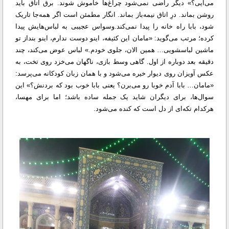
می‌آیی؟» دیگر راضی نمی‌شود چراغ‌ها خاموش شوند. برق اتاق باید
روشن بماند. درِ اتاق نیمه‌باز بماند. انگار مطمئن است اگر همه‌جا تاریک
شود، بابا راه خانه را پیدا نمی‌کند.
وسواس عجیبی به لباس‌هایش پیدا
کرده؛ مرتب می‌گوید: «مامان این کثیفه، اینو دوست ندارم، اینو بنداز تو
ماشین لباسشویی… همین الان، جلوی خودم.» لباس عوض می‌کند، چند
دقیقه بعد دوباره از اول. گاهی وسط بازی، ناگهان می‌خزد روی تخت، به
عکس آویزان روی دیوار خیره می‌شود و با همان زبان کودکانه‌ می‌پرسد:
«مامان… بابا آدم خوبا رو می‌برن؟ یعنی بابا خوب بود که بردنش؟» این
سوال‌ها، برای دیگران شاید یک جمله ساده باشد؛ اما برای مهسا،
هرکدام تکه‌ای از دل است که کنده می‌شود.