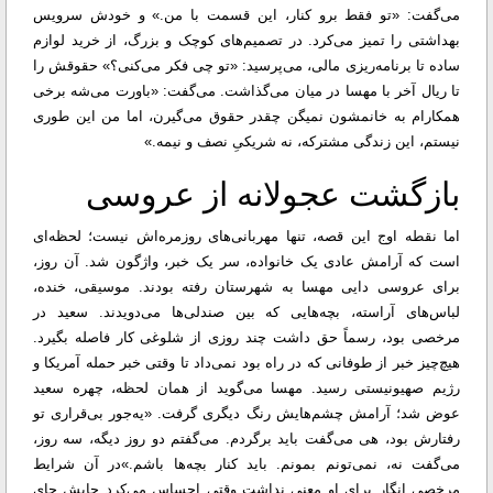
می‌گفت: «تو فقط برو کنار، این قسمت با من.» و خودش سرویس
بهداشتی را تمیز می‌کرد. در تصمیم‌های کوچک و بزرگ، از خرید لوازم
ساده تا برنامه‌ریزی مالی، می‌پرسید: «تو چی فکر می‌کنی؟» حقوقش را
تا ریال آخر با مهسا در میان می‌گذاشت. می‌گفت: «باورت می‌شه برخی
همکارام به خانمشون نمیگن چقدر حقوق می‌گیرن، اما من این طوری
نیستم، این زندگی مشترکه، نه شریکیِ نصف و نیمه.»
بازگشت عجولانه از عروسی
اما نقطه اوج این قصه، تنها مهربانی‌های روزمره‌اش نیست؛ لحظه‌ای
است که آرامش عادی یک خانواده، سر یک خبر، واژگون شد. آن روز،
برای عروسی دایی مهسا به شهرستان رفته بودند. موسیقی، خنده،
لباس‌های آراسته، بچه‌هایی که بین صندلی‌ها می‌دویدند. سعید در
مرخصی بود، رسماً حق داشت چند روزی از شلوغی کار فاصله بگیرد.
هیچ‌چیز خبر از طوفانی که در راه بود نمی‌داد تا وقتی خبر حمله آمریکا و
رژیم صهیونیستی رسید. مهسا می‌گوید از همان لحظه، چهره‌ سعید
عوض شد؛ آرامش چشم‌هایش رنگ دیگری گرفت. «یه‌جور بی‌قراری تو
رفتارش بود، هی می‌گفت باید برگردم. می‌گفتم دو روز دیگه، سه روز،
می‌گفت نه، نمی‌تونم بمونم. باید کنار بچه‌ها باشم.»
در آن شرایط
مرخصی انگار برای او معنی نداشت وقتی احساس می‌کرد جایش جای