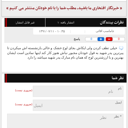
« خبرنگار افتخاری ما باشید، مطلب شما را با نام خودتان منتشر می کنیم »
نظرات بینندگان
انتشار یافته:
۱
غیر قابل انتشار:
جاماسب اقائی
۱۰:۳۵ - ۱۳۹۱/۰۷/۱۱
|
|
0
0
پاسخ
خیلی تطف کردن ولی ایکاش بجای لوح خشک و خالی بازنشسته اش میکردن تا
پیرترین پدر شهید به قول خودتان مجبور نباش هنوز کار کند اینها نمادین است ایشان
بهترین و با ارزشترین لوح که همان نام مبارک پدر شهید میباشد را دارد
نظر شما
نام
(ضروری نیست)
ایمیل
(ضروری نیست)
* نظر