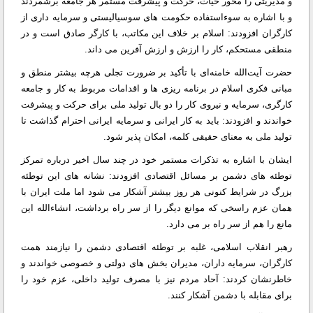
و مدیریتی را محور حیات، حرکت و پیشرفت مستمر هر جامعه برشمردند
و با اشاره به سوءاستفاده حکومت های سوسیالیستی و سرمایه داری از
کارگران افزودند: اسلام بر خلاف این مکاتب، با کارگر صادق است و در
منطقی مستحکم، کار را ارزش و ارزش آفرین می داند.
حضرت آیت‌الله خامنه‌ای با تأکید بر ضرورت تجلی هرچه بیشتر منطق و
مبانی فکری اسلام در برنامه ریزی ها و اقدامات مربوط به کار و جامعه
کارگری، سرمایه و نیروی کار را دو بال تولید ملی برای حرکت و پیشرفت
خواندند و افزودند: باید به کار ایرانی و سرمایه ایرانی احترام گذاشت تا
تولید ملی به معنای حقیقی کلمه، امکان پذیر شود.
ایشان با اشاره به تذکرات مستمر خود در چند سال اخیر درباره تمرکز
توطئه های دشمن بر مسائل اقتصادی افزودند: نشانه های این توطئه
بزرگ در شرایط کنونی هر روز بیشتر آشکار می شود اما ملت ایران با
همان عزم راسخی که موانع دیگر را از سر راه برداشت، انشاءالله این
مانع را هم از سر راه بر می دارد.
رهبر انقلاب اسلامی، غلبه بر توطئه اقتصادی دشمن را نیازمند همت
کارگران، سرمایه داران، مدیران بخش های دولتی و خصوصی خواندند و
خاطرنشان کردند: آحاد مردم نیز با مصرف تولید داخلی، عزم خود را
برای مقابله با دشمن آشکار کنند.