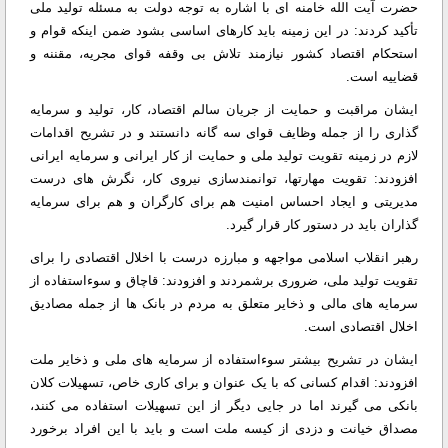
حضرت آیت الله خامنه ای با اشاره به توجه دولت به مسئله تولید ملی
تأکید کردند:‌ در این زمینه باید کارهای اساسی بشود ضمن اینکه قوام و
استحکام اقتصاد کشور نیازمند تلاش بی وقفه قوای مجریه، مقننه و
قضاییه است.
ایشان مراقبت و حمایت از جریان سالم اقتصاد، کار، تولید و سرمایه
گذاری را از جمله وظایف قوای سه گانه دانستند و در تشریح اقدامات
لازم در زمینه تقویت تولید ملی و حمایت از کار ایرانی و سرمایه ایرانی
افزودند: تقویت مهارتها، توانمندسازی نیروی کار، نگرش های درست
مدیریتی و ایجاد احساس امنیت هم برای کارگران و هم برای سرمایه
گذاران باید در دستور کار قرار گیرد.
رهبر انقلاب اسلامی مواجهه و مبارزه درست با اخلال اقتصادی را برای
تقویت تولید ملی، ضروری برشمردند و افزودند: قاچاق و سوءاستفاده از
سرمایه های مالی و ذخایر متعلق به مردم در بانک ها از جمله مصادیق
اخلال اقتصادی است.
ایشان در تشریح بیشتر سوءاستفاده از سرمایه های ملی و ذخایر ملت
افزودند: اقدام کسانی که با یک عنوان و برای کاری خاص، تسهیلات کلان
بانکی می گیرند اما در جایی دیگر از این تسهیلات استفاده می کنند،
مصداق خیانت و دزدی از کیسه ملت است و باید با این افراد برخورد