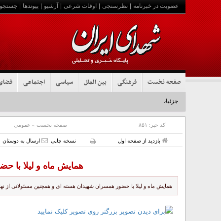
عضویت در خبرنامه
|
نظرسنجی
|
اوقات شرعی
|
آرشیو
|
پیوندها
|
جستجو
صفحه نخست
فرهنگی
بین الملل
سیاسی
اجتماعی
فضای
جزئیات تشییع پیکر مطهر رهبر شهید در نجف و کربلا
کد خبر:
۸۵۱
صفحه نخست
»
عمومی
بازدید از صفحه اول
نسخه چاپی
ارسال به دوستان
همایش ماه و لیلا با ح
همایش ماه و لیلا با حضور همسران شهیدان هسته ای و همچنین مسئولانی از نها