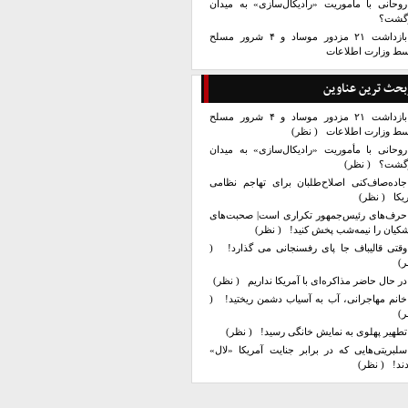
روحانی با مأموریت «رادیکال‌سازی» به میدان
زگشت؟
بازداشت ۲۱ مزدور موساد و ۴ شرور مسلح
سط وزارت اطلاعات
بحث ترین عناوین
بازداشت ۲۱ مزدور موساد و ۴ شرور مسلح
سط وزارت اطلاعات
( نظر)
روحانی با مأموریت «رادیکال‌سازی» به میدان
زگشت؟
( نظر)
جاده‌صاف‌کنی اصلاح‌طلبان برای تهاجم نظامی
یکا
( نظر)
حرف‌های رئیس‌جمهور تکراری است| صحبت‌های
کیان را نیمه‌شب پخش کنید!
( نظر)
وقتی قالیباف جا پای رفسنجانی می گذارد!
(
ر)
در حال حاضر مذاکره‌ای با آمریکا نداریم
( نظر)
خانم مهاجرانی، آب به آسیاب دشمن ریختید!
(
ر)
تطهیر پهلوی به نمایش خانگی رسید!
( نظر)
سلبریتی‌هایی که در برابر جنایت آمریکا «لال»
ند!
( نظر)