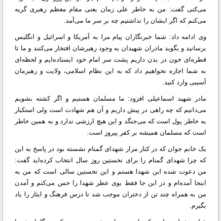
می‌کنی گفت: من به خاطر علی زمان یعنی مقام معظم رهبری گریه
می‌کنم که اگر ایشان را نداشتیم چه بر سر ما می‌آمد.
وی ادامه داد: شما خبرنگاران پیام مرا به آمریکا و اسرائیل و انگلیس
برسانید و بگوید مادران شهیدان به وجود رهبرشان افتخار می‌کنند و ما تا
قطره‌ای خون در بدن داریم پشت سر امام خود ایستاده‌ایم و لحظه‌ای
به شما اجازه نخواهیم داد که به این نظام اسلامی، ولایت و رهبرمان
آسیبی وارد کنید.
مادر شهید اسماعیلی افزود: ما مسلمان هستیم و اگر کشته بشویم
می‌دانیم که چه راهی در پیش داریم و آن هم شهادت است ولی استکبار
به خاطر پول است که می‌جنگد و این هیچ ارزشی ندارد و به همین خاطر
است که مسلمان همیشه بر کفر پیروز است.
یک خانم جوان که در کنار مزار شهدای گمنام نشسته بود در پاسخ به این
که چرا شهدای گمنام را برای نخستین روز سال انتخاب کرده‌اید گفت:
من دعوت شده این شهدا هستم و این نخستین سالی است که من به
اینجا آمده‌ام و در این جا فقط بوی عطر شهدا را حس می‌کنم و آمدن
من به همراه چند تن از دختران موجب شد تا درس فرهنگ و ایثار را یاد
بگیرم.