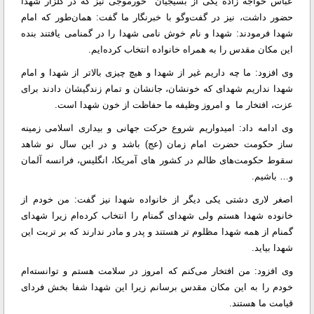
عباس خواجه زاده یکی از بسیجیان خورموجی نیز که در گلزار شهدا
حضور داشت، نیز در گفت‌وگو با خبرنگار ما گفت: همان‌طور که امام
شهدا فرمودند: شهدا و نام خوش نامی شهدا را در گمنامی یافتند بنده
این مکان مقدس را به همراه خانواده انتخاب کرده‌ایم.
وی افزود: ما چه داریم غیر از شهدا و هیچ چیزی بالاتر از شهدا و امام
شهدا نداریم شهدای که خونشان، جانشان و تمام زندگیشان دادند برای
عزت، افتخار ما و امروز وظیفه ما حفاظت از خون شهدا است.
وی ادامه داد: امیدواریم شروع حرکت جهانی و بیداری اسلامی زمینه
ساز حکومت حضرت امام زمان (عج) باشد و در این سال نو شاهد
سقوط حکومت‌های ظالم در کشور های آمریکا، انگلیس، فرانسه آلمان
و… باشیم.
اصغر لاری دشتی یکی دیگر از خانواده شهدا نیز گفت: من خودم از
خانوده شهدا هستم ولی شهدای گمنام را انتخاب کرده‌ام زیرا شهدای
گمنام از همه شهدا مظلوم تر هستند و پدر و مادر ندارند که بر تربت این
شهدا بیاید.
وی افزود: من افتخار می‌کنم که امروز در سلامت هستم و توانسته‌ام
خودم را به این مکان مقدس برسانم زیرا این شهدا شفا بخش فردای
قیامت ما هستند.