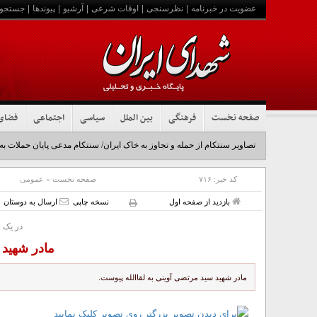
عضویت در خبرنامه
|
نظرسنجی
|
اوقات شرعی
|
آرشیو
|
پیوندها
|
جستجو
صفحه نخست
فرهنگی
بین الملل
سیاسی
اجتماعی
فضای
تصاویر سنتکام از حمله و تجاوز به خاک ایران/ سنتکام مدعی پایان حملات به
کد خبر:
۷۱۶
صفحه نخست
»
عمومی
بازدید از صفحه اول
نسخه چاپی
ارسال به دوستان
در یک 
مادر شهید 
مادر شهید سید مرتضی آوینی به لقاالله پیوست.