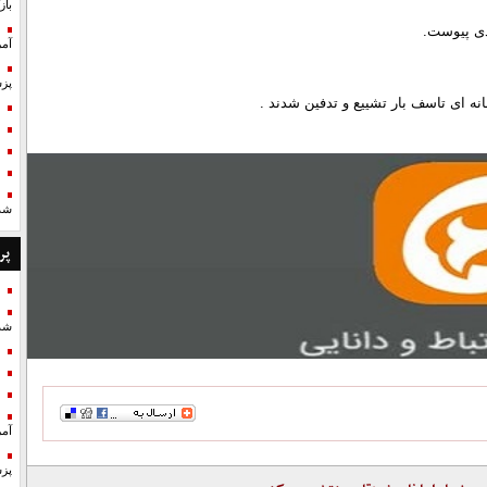
با
دی پیوست.
آمر
پزش
ه ای تاسف بار تشییع و تدفین شدند .
شد
پر
شد
آمر
پزش