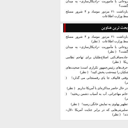
روحانی با مأموریت «رادیکال‌سازی» به میدان
زگشت؟
بازداشت ۲۱ مزدور موساد و ۴ شرور مسلح
سط وزارت اطلاعات
بحث ترین عناوین
بازداشت ۲۱ مزدور موساد و ۴ شرور مسلح
سط وزارت اطلاعات
( نظر)
روحانی با مأموریت «رادیکال‌سازی» به میدان
زگشت؟
( نظر)
جاده‌صاف‌کنی اصلاح‌طلبان برای تهاجم نظامی
یکا
( نظر)
حرف‌های رئیس‌جمهور تکراری است| صحبت‌های
کیان را نیمه‌شب پخش کنید!
( نظر)
وقتی قالیباف جا پای رفسنجانی می گذارد!
(
ر)
در حال حاضر مذاکره‌ای با آمریکا نداریم
( نظر)
خانم مهاجرانی، آب به آسیاب دشمن ریختید!
(
ر)
تطهیر پهلوی به نمایش خانگی رسید!
( نظر)
سلبریتی‌هایی که در برابر جنایت آمریکا «لال»
ند!
( نظر)