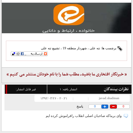
برچسب ها:
ننه علی
،
شهردار منطقه 19
،
تشییع ننه علی
« خبرنگار افتخاری ما باشید، مطلب شما را با نام خودتان منتشر می کنیم »
نظرات بینندگان
انتشار یافته:
۱
غیر قابل انتشار:
javad.shadman
۲۰:۲۱ - ۱۳۹۲/۰۳/۲۶
|
|
0
0
پاسخ
وای برماکه صاحبان اصلی انقلاب رافراموش کرده ایم