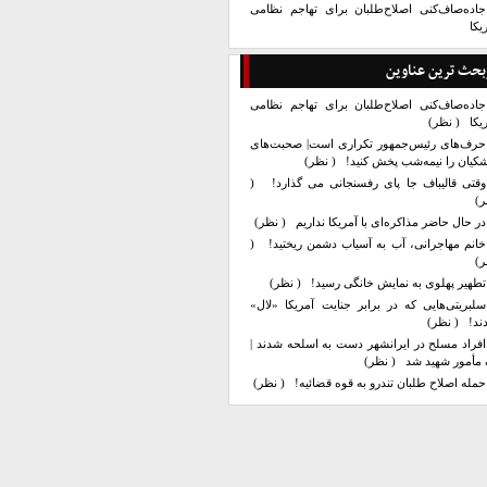
جاده‌صاف‌کنی اصلاح‌طلبان برای تهاجم نظامی
یکا
بحث ترین عناوین
جاده‌صاف‌کنی اصلاح‌طلبان برای تهاجم نظامی
یکا
( نظر)
حرف‌های رئیس‌جمهور تکراری است| صحبت‌های
کیان را نیمه‌شب پخش کنید!
( نظر)
وقتی قالیباف جا پای رفسنجانی می گذارد!
(
ر)
در حال حاضر مذاکره‌ای با آمریکا نداریم
( نظر)
خانم مهاجرانی، آب به آسیاب دشمن ریختید!
(
ر)
تطهیر پهلوی به نمایش خانگی رسید!
( نظر)
سلبریتی‌هایی که در برابر جنایت آمریکا «لال»
ند!
( نظر)
افراد مسلح در ایرانشهر دست به اسلحه شدند |
مأمور شهید شد
( نظر)
حمله اصلاح طلبان تندرو به قوه قضائیه!
( نظر)