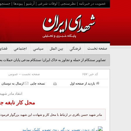
عضویت در خبرنامه
|
نظرسنجی
|
اوقات شرعی
|
آرشیو
|
پیوندها
|
جستجو
صفحه نخست
فرهنگی
بین الملل
سیاسی
اجتماعی
فضای
تصاویر سنتکام از حمله و تجاوز به خاک ایران/ سنتکام مدعی پایان حملات به
کد خبر:
۶۵۷
صفحه نخست
»
عمومی
بازدید از صفحه اول
نسخه چاپی
ارسال به دوستان
انتقاد مادر شهی
محل کار نابغه ج
مادر شهید حسن باقری در ارتباط با محل کار و شهادت این شهید بزرگوار فرمودن