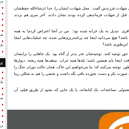
پزش
 شهادت فرزندش گفت : محل شهادت ایشان را، خدا ان‌شاءالله حفظشان
، قبل از شهادت فرماندهی کرده بودند نشان دادند. آخر سری هم بردند
قری تبدیل به یک خرابه شده بود؛ من در آنجا اعتراض کردم! به همه
شد
اشد؟ هیچ می‌دانید اینجا چه برنامه‌ریزی‌هایی شده، چه عملیات‌هایی اینجا
 این‌طوری باشد؟
یک 
ور توجیه کنند. توجیه‌شان عذر بدتر از گناه بود. یک جاهایی را برایشان
قت اینجا باید همچین باشد؛ پله‌ها همه خراب. سقف‌ها همه ریخته. دیوارها
پر
طور، توجیه می‌کنند که؛ ما می‌خواهیم این خاک، همان حالت دوران جنگ را
به صورت بکر و دست نخورده باقی نگه داشت و بخشی را هم به شکلی زیبا
یک 
ولی نساخته‌اند، یک کتابخانه، یا یک جایی که بشود از طریق فیلم، آن
شد
پزش