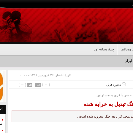
 مجازی
چند رسانه ای
 ایران شد+فیلم
تاریخ انتشار:
۲۶ فروردين ۱۳۹۱ - ۰۰:۰۰
ذخیره فایل
د حسن باقری به مسئولین
نگ تبدیل به خرابه شده
آخ
د :‌محل کار نابغه جنگ مخروبه شده است .
آمر