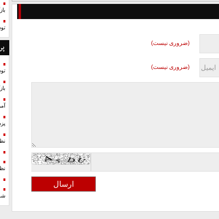
با
تو
(ضروری نیست)
پر
(ضروری نیست)
تو
با
آمر
پزش
نظ
نظ
شد