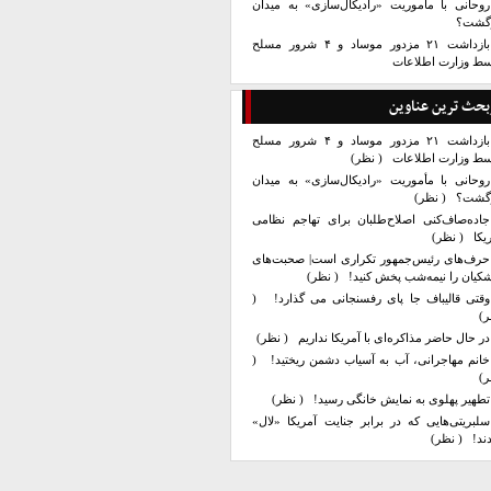
روحانی با مأموریت «رادیکال‌سازی» به میدان
زگشت؟
بازداشت ۲۱ مزدور موساد و ۴ شرور مسلح
سط وزارت اطلاعات
بحث ترین عناوین
بازداشت ۲۱ مزدور موساد و ۴ شرور مسلح
سط وزارت اطلاعات
( نظر)
روحانی با مأموریت «رادیکال‌سازی» به میدان
زگشت؟
( نظر)
جاده‌صاف‌کنی اصلاح‌طلبان برای تهاجم نظامی
یکا
( نظر)
حرف‌های رئیس‌جمهور تکراری است| صحبت‌های
کیان را نیمه‌شب پخش کنید!
( نظر)
وقتی قالیباف جا پای رفسنجانی می گذارد!
(
ر)
در حال حاضر مذاکره‌ای با آمریکا نداریم
( نظر)
خانم مهاجرانی، آب به آسیاب دشمن ریختید!
(
ر)
تطهیر پهلوی به نمایش خانگی رسید!
( نظر)
سلبریتی‌هایی که در برابر جنایت آمریکا «لال»
ند!
( نظر)