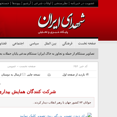
عضویت در خبرنامه
|
نظرسنجی
|
اوقات شرعی
|
آرشیو
|
پیوندها
|
جستجو
صفحه نخست
فرهنگی
بین الملل
سیاسی
اجتماعی
فضای
تصاویر سنتکام از حمله و تجاوز به خاک ایران/ سنتکام مدعی پایان حملات به
کد خبر:
۶۵۶
صفحه نخست
»
عمومی
بازدید از صفحه اول
نسخه چاپی
ارسال به دوستان
ص
شرکت کنندگان همایش بیداری ا
جوانان ۷۳ کشور جهان با رهبر انقلاب دیدار کردند .