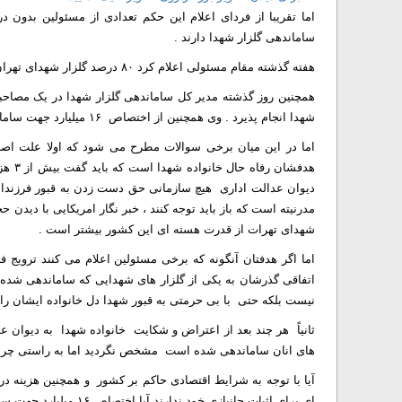
اما تقریبا از فردای اعلام این حکم تعدادی از مسئولین بدون
ساماندهی گلزار شهدا دارند .
هفته گذشته مقام مسئولی اعلام کرد ۸۰ درصد گلزار شهدای تهران تا پایان سال ۹۰ باید ساماندهی گردد .
همچنین روز گذشته مدیر کل ساماندهی گلزار شهدا در یک مصاحبه 
شهدا انجام پذیرد . وی همچنین از اختصاص ۱۶ میلیارد جهت ساماندهی گلزار شهدای کشور برای امسال خبر داد .
اما در این میان برخی سوالات مطرح می شود که اولا علت ا
هدفشا
دیوان عدالت اداری هیچ سازمانی حق دست زدن به قبور فرزندان ای
مدرنیته است که باز باید توجه کنند ، خبر نگار امریکایی با دی
شهدای تهرات از قدرت هسته ای این کشور بیشتر است .
اما اگر هدفتان آنگونه که برخی مسئولین اعلام می کنند ترویج 
اتفاقی گذرشان به یکی از گلزار های شهدایی که ساماندهی شده اس
نیست بلکه حتی با بی حرمتی به قبور شهدا دل خانواده ایشان را 
ثانیاً هر چند بعد از اعتراض و شکایت خانواده شهدا به دیوان ع
های انان ساماندهی شده است مشخص نگردید اما به راستی چرا بر
ای برای اثبات جانبازی خود ندارند آیا اختصاص ۱۶ میلیارد جهت ساماندهی گلزار شهدا ضرورتی دارد ؟