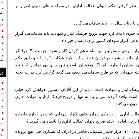
با
 در نظر گرفتن حکم دیوان عدالت اداری در مصاحبه های خبری اصرار بر
آمر
پزش
خبری اعلام کرد جهت ترویج فرهنگ ایثار و شهادت باید ساماندهی گلزار
صرار برخی مسئولین بر ساماندهی کردن گلزار شهدا چیست ؟ چرا اگر
ن رفاه حال خانواده شهدا است که باید گفت بیش از ۳ هزار خانواده شهید در تهران فقط از این طرح شکایت کرده اند و طبق حکم
شد
شان را ندارد . اما اگر هدفشان اصلاح قبور برای دور نماندن از قافله
پر
دن حجله شهدایی که در طرح ساماندهی حذف می گردد گزارش کرد قدرت حجله
فرهنگ ایثار و شهادت است ، باید از این آقایان مسئول خواهش کرد خیلی
شد
ت بیافتد آنوقت می بینید نه تنها از ترویج فرهنگ ایثار و شهادت خبری
خون می کنند .
دالت اداری ، در حکم دیوان تکلیف گلزار شهدایی که بدون اجازه خانواده
خی آقایان حکم صریح دیوان عدالت اداری را نادیده می گیرند ؟
آمر
آیا با توجه به شرایط اقتصادی حاکم بر کشور و همچنین هزینه درمان ۱۰۰ هزار جانباز شیمیایی حاضر در ایران که بسیاری حتی هیچ پرونده
پزش