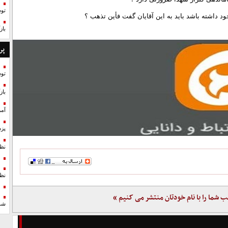
تو
 داشته باشد باید به این آقایان گفت فأین تذهب ؟
با
پر
تو
با
آمر
پزش
نظ
نظ
ب شما را با نام خودتان منتشر می کنیم »
شد