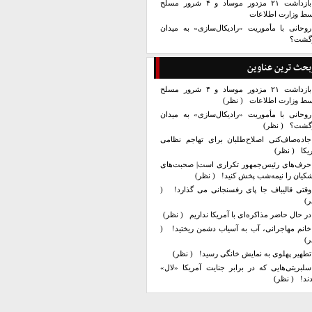
بازداشت ۲۱ مزدور موساد و ۴ شرور مسلح
سط وزارت اطلاعات
روحانی با مأموریت «رادیکال‌سازی» به میدان
زگشت؟
بحث ترین عناوین
بازداشت ۲۱ مزدور موساد و ۴ شرور مسلح
سط وزارت اطلاعات
( نظر)
روحانی با مأموریت «رادیکال‌سازی» به میدان
زگشت؟
( نظر)
جاده‌صاف‌کنی اصلاح‌طلبان برای تهاجم نظامی
یکا
( نظر)
حرف‌های رئیس‌جمهور تکراری است| صحبت‌های
کیان را نیمه‌شب پخش کنید!
( نظر)
وقتی قالیباف جا پای رفسنجانی می گذارد!
(
ر)
در حال حاضر مذاکره‌ای با آمریکا نداریم
( نظر)
خانم مهاجرانی، آب به آسیاب دشمن ریختید!
(
ر)
تطهیر پهلوی به نمایش خانگی رسید!
( نظر)
سلبریتی‌هایی که در برابر جنایت آمریکا «لال»
ند!
( نظر)