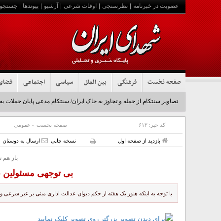
عضویت در خبرنامه
|
نظرسنجی
|
اوقات شرعی
|
آرشیو
|
پیوندها
|
جستجو
صفحه نخست
فرهنگی
بین الملل
سیاسی
اجتماعی
فضای
تصاویر سنتکام از حمله و تجاوز به خاک ایران/ سنتکام مدعی پایان حملات به
کد خبر:
۶۱۲
صفحه نخست
»
عمومی
بازدید از صفحه اول
نسخه چاپی
ارسال به دوستان
باز هم 
بی توجهی مسئولین ب
با توجه به اینکه هنوز یک هفته از حکم دیوان عدالت اداری مبنی بر غیر شرعی و