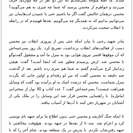
شدند. ما اصلا متوجه نمی‌شدیم که این دو نفر در چه مواردی حرف
می‌زنند و خواهرم از محسن پرسید که شما چه چیزی به هم می‌گویید؟
محسن درهمان حالتش گفت اگر ما باشیم حتی با جنبیدن لب‌هایمان نیز
می‌توانیم بدانیم که به همدیگر چه می‌گوییم. بعدها فهمیدم که در رابطه
با انقلاب صحبت می‌کردند.
مادر شهید رجبی با بیان اینکه حتی پس از پیروزی انقلاب نیز محسن
دست از فعالیت‌های انقلاب برنداشت، تصریح کرد: یک روز پسرعمه‌اش
که آن موقع‌ها افسر نیروی هوایی بود به منزل ما آمد و مشغول گفت‌وگو
با محسن شد. ازش پرسیدم چطور شد که اینجا آمدید؟ گفت: هیچی
زنداییاز کرج می‌آمدم گفتم به شما هم سری زده باشم. بعد از گذشت
چند دقیقه به محسن گفت که من لو رفته‌ام و اولین جایی که بگردند
منزل شماست. محسن که درصدد کمک به او برآمده بود گفت که وسایل
همراهت چیست؟ پسرعمه‌اش گفت 7 عدد کتاب و 40 نوار از سخنرانی
امام(ره). با راهنمایی محسن قرار شد این وسایل را در ملک یکی از
آشنایان در شهریار دفن کنند تا آب‌ها از آسیاب بیافتد.
تا اینکه جنگ آغازشد و محسن حتی بدون اطلاع ما برای جبهه نام نویسی
کرد و اعزام شد. سه تا از بچه‌ها در جبهه بودند. هیچ‌وقت مخالفتی با
جبهه رفتن‌شان نکردم. با پدرش در یک منطقه بودند. شام آخر را که با