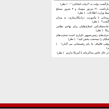
بازگشت دولت به "ادبیات انتخاباتی" !
( نظر)
بازداشت ۲۱ مزدور موساد و ۴ شرور مسلح
سط وزارت اطلاعات
( نظر)
روحانی با مأموریت «رادیکال‌سازی» به میدان
زگشت؟
( نظر)
جاده‌صاف‌کنی اصلاح‌طلبان برای تهاجم نظامی
یکا
( نظر)
حرف‌های رئیس‌جمهور تکراری است| صحبت‌های
کیان را نیمه‌شب پخش کنید!
( نظر)
وقتی قالیباف جا پای رفسنجانی می گذارد!
(
ر)
در حال حاضر مذاکره‌ای با آمریکا نداریم
( نظر)