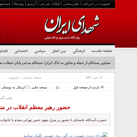
عضویت در خبرنامه
|
نظرسنجی
|
اوقات شرعی
|
آرشیو
|
پیوندها
|
جستجو
صفحه نخست
فرهنگی
بین الملل
سیاسی
اجتماعی
فضای
تصاویر سنتکام از حمله و تجاوز به خاک ایران/ سنتکام مدعی پایان حملات به
کد خبر:
۵۷۴
صفحه نخست
»
عمومی
بازدید از صفحه اول
نسخه چاپی
ارسال به دوستان
شب گذش
حضور رهبر معظم انقلاب در م
حضرت آیت‌الله خامنه‌ای با حضور در منزل شهید حسن تهرانی مقدم با خانواده‌ی 