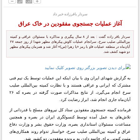
سردار باقرزاده خبر داد
آغاز عملیات جستجوی مفقودین در خاک عراق
سردار باقر زاده گفت : بعد از ۸ سال پیگیری و مذاکره با مسئولان عراقی و کمیته
بین‌المللی صلیب سرخ، سرانجام عملیات کاوش پیکرهای مطهر شهدا از روز جمعه ۲۷
آبان‌ماه در منطقه عملیات فاو با رمز «یا زهرا (س)» آغاز شد و همزمان پیکرهای مطهر
دو شهید کشف شد.
به گزارش شهدای ایران وی با بیان اینکه این عملیات توسط یک تیم فنی
مشترک که ایرانی و عراقی هستند و با نظارت کمیته بین‌المللی صلیب
سرخ انجام می‌گیرد، از نتایج مذاکرات صورت گرفته در بصره که ۲۶
آبان‌ماه جاری انجام شد، ابراز رضایت کرد.
فرمانده کمیته جستجوی مفقودین ستاد کل نیروهای مسلح با قدردانی از
تلاش‌های به عمل آمده توسط کنسولگری ایران در بصره و همچنین
مساعدت مسئولان استانداری بصره، وزارت حقوق بشر و وزارت دفاع
عراق و کمیته بین‌المللی صلیب سرخ، خواستار تدوام روند همکاری‌های
مثبت کنونی برای خاتمه دادن به پرونده مفقودین دو کشور شد.