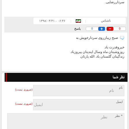
سرداررضایی.
ناشناس
۰۶:۳۶ - ۱۳۹۸/۰۳/۳۱
|
|
0
0
پاسخ
صبح زیبازروی سردارخویش به
خیروقدرت باد.
روزوشبتان ماه وسال ایندیتان پیروزباد.
زندگیتان گلستان باد. الله یارتان
نظر شما
نام
(ضروری نیست)
ایمیل
(ضروری نیست)
* نظر