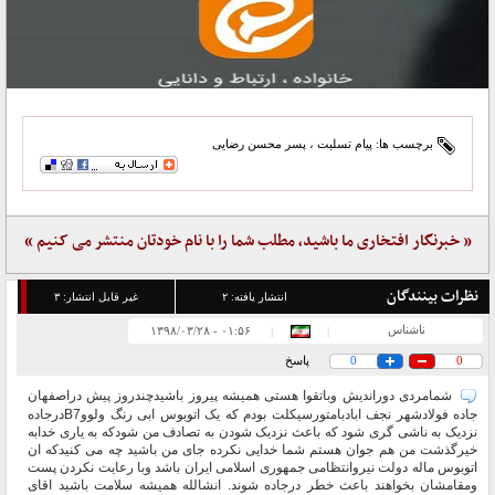
برچسب ها:
پیام تسلیت
،
پسر محسن رضایی
« خبرنگار افتخاری ما باشید، مطلب شما را با نام خودتان منتشر می کنیم »
نظرات بینندگان
انتشار یافته:
۲
غیر قابل انتشار:
۳
ناشناس
۰۱:۵۶ - ۱۳۹۸/۰۳/۲۸
|
|
0
0
پاسخ
شمامردی دوراندیش وباتقوا هستی همیشه پیروز باشیدچندروز پیش دراصفهان
جاده فولادشهر نجف ابادبامتورسیکلت بودم که یک اتوبوس ابی رنگ ولووB7درجاده
نزدیک به ناشی گری شود که باعث نزدیک شودن به تصادف من شودکه به یاری خدابه
خیرگذشت من هم جوان هستم شما خدایی نکرده جای من باشید چه می کنیدکه ان
اتوبوس ماله دولت نیروانتظامی جمهوری اسلامی ایران باشد وبا رعایت نکردن پست
ومقامشان بخواهند باعث خطر درجاده شوند. انشالله همیشه سلامت باشید اقای