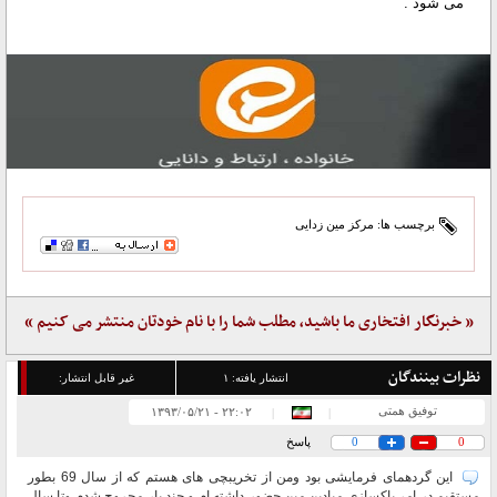
می شود .
برچسب ها:
مرکز مین زدایی
« خبرنگار افتخاری ما باشید، مطلب شما را با نام خودتان منتشر می کنیم »
نظرات بینندگان
انتشار یافته:
۱
غیر قابل انتشار:
توفیق همتی
۲۲:۰۲ - ۱۳۹۳/۰۵/۲۱
|
|
0
0
پاسخ
این گردهمای فرمایشی بود ومن از تخریبچی های هستم که از سال 69 بطور
مستقیم در امر پاکسازی میادین مین حضور داشته ام و چند بار مجروح شدم وتا سال