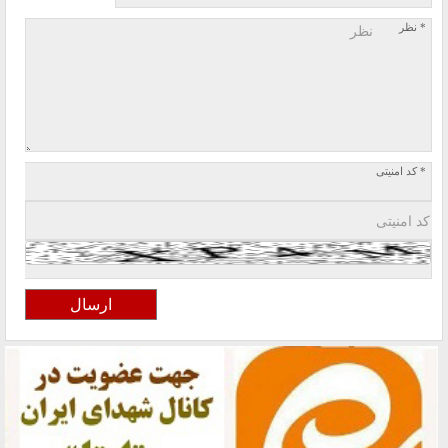
* نظر
* کد امنیتی