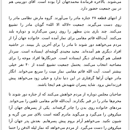
می‌شوند. بالاخره فرماندهٔ محمدجهان آرا بوده است. آقای دوربینی هم
در بین جمعیت حضور دارد.
از انتهای قطعه ۲۷ جنازه مادر را می‌آورند. گروه مارش نظامی مادر را
روی دست می‌گیرند. جمعیت «لااله الا الله» گویان مادر را تشییع
می‌کنند. چند باری بدن مطهر را روی زمین می‌‎‌گذارند و دوباره بلند
می‌کنند. آیت‌الله قائم مقامی برای نماز آمده‌ است. خانواده جهان آرا از
مردم می‌خواهند دور شوند تا مادر را برای آخرین بار ببینند. در حاشیه
افراد دیگری هم آمده‌اند. مجید مجیدی گوشه‌ای ایستاده است. سردار
فضلی هم گوشه‌ای دیگر ایستاده است. خبرنگار‌ها افراد موجه را برای
مصاحبه انتخاب می‌کنند. یحتمل جمعیت تشییع کننده از ۴۰ نفر خیلی
بیشتر است. آیت الله قائم مقامی نماز میت را سریع می‌خواند. انگار
مادر جهان آرا‌ها گرفتاری در این دنیا ندارد و خیلی زود می‌خواهد پیش
فرزندانش برود. شاید پسران شهیدش هم اینجا باشند.
صاحبان مجلس دوباره از مردم خواهش می‌کنند که از جنازه دور شوند تا
محرم‌ها مادر را در قبر بگذارند. آیت‌الله قائم مقامی تلقین را می‌خواند.
مردهای خانواده روی بدن را چادر گرفته‌اند. یکی از پسرهای جهان آرا
میکروفن را می‌گیرد و می‌گوید مادرم گفته است بالای سر من گریه و
شیون نکنید. می‌خواهم آرام بروم پیش پسر‌هایم. بعدش پدر جهان آرا
میکروفن را دست می‌گیرد. از مردم می‌خواهد که نماز لیله الدفن را حتما