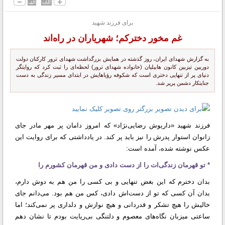
برای فرزند شهید
غم مخور دخترکم؛ شهریاران در راه‌اند
به گزارش شهدای ایران، روز گذشته در همایش بزرگداشت شهدای ترور کارکنان دولت
دوربین تیزبین کانون هابیلیان (خانواده شهدای ترور) لحظه‌ای را ثبت کرد که روایتگر
دنیای پر از تنهایی دختری است که شکوفه رؤیاهایش در ابتدای مسیر زندگی به دست
جنایتکار دشمن پرپر شد.
فرزند شهید «داریوش رضایی‌نژاد» که امروز دامان پر مهر مادر جای
زانوان استوار پدرش را نیز باید پر کند. در یادداشتی که برای روایت این
عکس نوشته شده، آمده است:
* تو قهرمان زندگی‌ات را از دست دادی و من قهرمان کشورم را
بدان دخترم که این بغض تنهایی و بی کسی را من هم به دوش دارم،
بدان آن کسی که تو از دست‌اش دادی، کس من هم بود. می‌دانم جای
خالیش را هیچ تشکر و قدردانی و هیچ نوازش و دلداری پر نمی‌کند؛ اما
ساعتی میزبان نگاه‌های معصوم و دلتنگی بی‌ریایت بودم تا نشان دهم