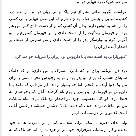
من هم شریک درد تنهایی تو ام.
خواستم بگویم بدانی منم از تبار پاک و بی ریای تو ام. من هم درد
کشیده تنهایی و یتیمی توام. بدان دخترم که این بغض تنهایی و بی کسی
را من هم به دوش دارم؛ بدان آن کسی که تو از دست دادی کس من هم
بود. تو قهرمان زندگیت را از دست دادی و من قهرمان کشورم را. تو
آغوش گرم و نوازشگر پدر را از دست دادی و من ستونی از سقف پر
افتخار آینده ایران را.
*شهریارانی به استقامت بابا داریوش تو، ایران را سربلند خواهند کرد
درد دل می‌کنم برای تو که غمی مشترک با من داری؛ تو که دلتنگ
سایه‌ای هستی که برای تو پدر بود و تو به وجودش فخر داشتی و برای
من یک دنیا آینده و افتخار. اما چه بسیار بودند دلیر مردانی که مانند بابا
داریوش تو قهرمانان این مرز و بوم نام گرفتند. آنان که وجودشان نه
فقط برای کودکان معصومی چون تو افتخار بود بلکه برای تمام مملکت
من تو مباهات بودند. حیف که دست ناپاک دشمن همیشه در کمین آنانی
است که تو و من دوستشان داریم.
ولی بدان دخترم با اینکه ایران اسلامی، کم از این نامردمی‌ها به خود
ندیده و کم از یتیمان سرفرازی چون تو در خود ندارد، اما چه باک که به