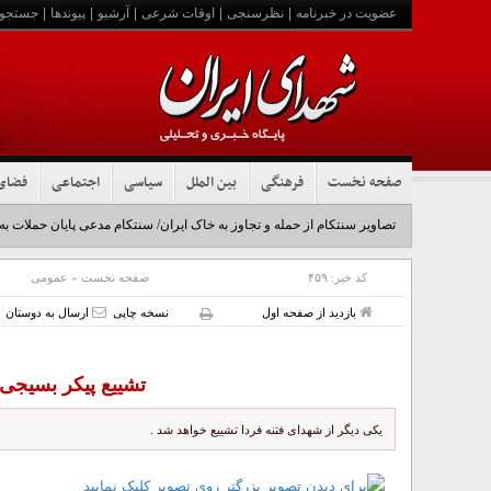
عضویت در خبرنامه
|
نظرسنجی
|
اوقات شرعی
|
آرشیو
|
پیوندها
|
جستجو
صفحه نخست
فرهنگی
بین الملل
سیاسی
اجتماعی
فضای
تصاویر سنتکام از حمله و تجاوز به خاک ایران/ سنتکام مدعی پایان حملات به
کد خبر:
۴۵۹
صفحه نخست
»
عمومی
بازدید از صفحه اول
نسخه چاپی
ارسال به دوستان
تشییع پیکر بسیجی
یکی دیگر از شهدای فتنه فردا تشییع خواهد شد .