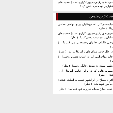
حرف‌های رئیس‌جمهور تکراری است| صحبت‌های
کیان را نیمه‌شب پخش کنید!
بحث ترین عناوین
جاده‌صاف‌کنی اصلاح‌طلبان برای تهاجم نظامی
یکا
( نظر)
حرف‌های رئیس‌جمهور تکراری است| صحبت‌های
کیان را نیمه‌شب پخش کنید!
( نظر)
وقتی قالیباف جا پای رفسنجانی می گذارد!
(
ر)
در حال حاضر مذاکره‌ای با آمریکا نداریم
( نظر)
خانم مهاجرانی، آب به آسیاب دشمن ریختید!
(
ر)
تطهیر پهلوی به نمایش خانگی رسید!
( نظر)
سلبریتی‌هایی که در برابر جنایت آمریکا «لال»
ند!
( نظر)
افراد مسلح در ایرانشهر دست به اسلحه شدند |
مأمور شهید شد
( نظر)
حمله اصلاح طلبان تندرو به قوه قضائیه!
( نظر)