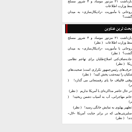
بازداشت ۲۱ مزدور موساد و ۴ شرور مسلح
سط وزارت اطلاعات
روحانی با مأموریت «رادیکال‌سازی» به میدان
زگشت؟
بحث ترین عناوین
بازداشت ۲۱ مزدور موساد و ۴ شرور مسلح
سط وزارت اطلاعات
( نظر)
روحانی با مأموریت «رادیکال‌سازی» به میدان
زگشت؟
( نظر)
جاده‌صاف‌کنی اصلاح‌طلبان برای تهاجم نظامی
یکا
( نظر)
حرف‌های رئیس‌جمهور تکراری است| صحبت‌های
کیان را نیمه‌شب پخش کنید!
( نظر)
وقتی قالیباف جا پای رفسنجانی می گذارد!
(
ر)
در حال حاضر مذاکره‌ای با آمریکا نداریم
( نظر)
خانم مهاجرانی، آب به آسیاب دشمن ریختید!
(
ر)
تطهیر پهلوی به نمایش خانگی رسید!
( نظر)
سلبریتی‌هایی که در برابر جنایت آمریکا «لال»
ند!
( نظر)