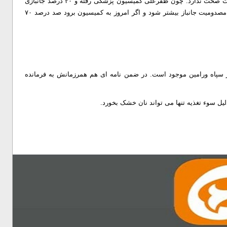
باصری گفت: اینکه بنیاد شهید اعلام کرده این رزمنده جانباز نیست صحت ندارد. چون ظفرعلی کمیسیون پزشکی رفته و ۳۰ درصد جانبازی
موقت گرفته است. جانبازی موقت یعنی اینکه امکان دارد درصد مصدومیت جانباز بیشتر شود و اگر امروز به کمیسیون برود صد درصد ۷۰
در سپاه ورامین موجود است. در ضمن نامه ای هم همرزمانش به فرمانده
ل سوء تغذیه تنها می تواند نان خشک بخورد.