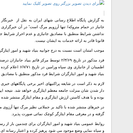
به گزارش پایگاه اطلاع رسانی شهای ایران به نقل از خبرنگار 
جانباز در حمام متروکه/ تنها آرزویم مرگ است” در آن خبرگزاری
نداشتن شرایط منطبق با مصادیق جانبازی و عدم احراز شرایط جانب
قانونا قادر به ارائه خدمات به ایشان نیست.
موجب امتنان است نسبت به درج جوابیه بنیاد شهید و امور ایثارگ
فرد مذکور در تاریخ ۲/۳/۶۹ توسط مرکز قائم ب
اطمینان از جانبازی
بنیاد شهید و امور ایثارگران شرایط فرد مذکور منطبق با مصادیق
لازم به ذکر است در شایعه پراکنیهای اخیر برخی پایگاههای خبر
دار شدن شان منزلت جامعه معظم ایثارگری خواهد شد. نتیجه این
بوده و با هدف کاستن ارزش ایثارگری و مقام ایثارگر منتشر شده
در خبرهای منتشر شده با تاکید بر جملاتی نظیر مرگ تنها آرزوی
گرفته و در معرفی مقام ایثارگر کوچک نمائی صورت پذیرد.
روابط عمومی بنیاد شهید و امور ایثارگران برای چندمین بار از ر
و سیاه نمایی وضع موجود می شود پرهیز کرده و اعتبار رسانه ای 