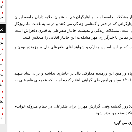
تو
 مشکلات جامعه است و ایثارگران هم به عنوان طلایه داران جامعه ایران
با
ثارگرانی که در فقر و گمنامی زندگی می کنند و در سایه غفلت ما، روزگار
پر
تامل است. مشکلات زندگی و معیشت جانباز ظفرعلی به قدری دلخراش است
ر تماس با خبرگزاری مهر مشکلات این جانباز افغانی را منعکس کنند.
تو
ت که بر این اساس مدارک و شواهد آقای ظفرعلی دال بر رزمنده بودن و
با
آمر
ورامین این رزمنده مدارکی دال بر جانبازی نداشته و برای بنیاد شهید
پزش
احراز جانبازی آقای ظفرعلی امکان ندارد در حالی که در تاریخ ۲/۱۰/۶۲ سپاه ورامین طی گواهی اعلام کرده است که غلامعلی ظفرعلی به
نظ
نظ
 گفت: روز گذشته وقتی گزارش مهر را برای ظفرعلی در حمام متروکه خواندم
نکند وضع من بدتر شود…
شد