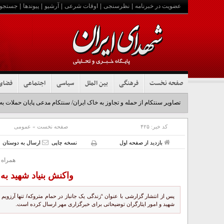
عضویت در خبرنامه
|
نظرسنجی
|
اوقات شرعی
|
آرشیو
|
پیوندها
|
جستجو
صفحه نخست
فرهنگی
بین الملل
سیاسی
اجتماعی
فضای
تصاویر سنتکام از حمله و تجاوز به خاک ایران/ سنتکام مدعی پایان حملات به
کد خبر:
۴۲۵
صفحه نخست
»
عمومی
بازدید از صفحه اول
نسخه چاپی
ارسال به دوستان
همراه 
واکنش بنیاد شهید ب
پس از انتشار گزارشی با عنوان “زندگی یک جانباز در حمام متروکه/ تنها آرزویم
شهید و امور ایثارگران توضیحاتی برای خبرگزاری مهر ارسال کرده است.