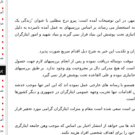
با
آمر
مهر، در این توضیحات آمده است: پیرو درج مطلبی با عنوان “زندگی یک
پزش
 به استحضار می رساند بر اساس بررسیهای به عمل آمده نامبرده به دلیل
ازی تحت پوشش این بنیاد قرار نمی گیرند و بنیاد شهید و امور ایثارگران
ران و تکذیب این خبر به شرح ذیل اقدام سریع صورت پذیرد.
شد
نیاد جانبازان درصد موقت دوساله دریافت نموده و پس از انجام بررسیهای لازم جهت حصول
 وی سپاه ورامین در تاریخ ۶/۷/۷۱ اعلام کرده است که هیچ مدرکی دال بر مجروحیت وی وجود ندارد. بر طبق بررسیهای
پر
 جانبازی نبوده و علی القاعده تحت پوشش قرار نمی گیرد.
ی همسو با رسانه های خارجی عمل نموده اند که این امر تنها موجب خدشه
شد
 اقدامات تنها تخریب وجهه عمومی ایثارگران در جمهوری و دیگر کشورها
 است.
 من است سعی شده است مقام و منزلت ایثارگران گرامی مورد تحقیر قرار
آمر
سانه ها می خواهد از انتشار اخبار بی اساس که موجب وهن جامعه ایثارگری
پزش
خود را برای اهداف شخصی افراد هزینه نکنند.