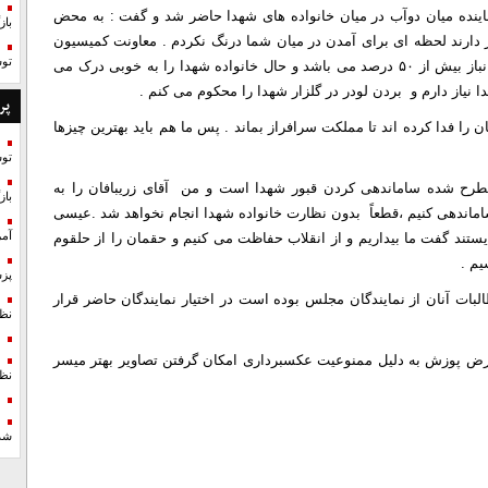
ینده میان دوآب در میان خانواده های شهدا حاضر شد و گفت : به محض
با
دارند لحظه ای برای آمدن در میان شما درنگ نکردم . معاونت کمیسیون
تو
اجتماعی مجلس خاطر نشان کرد خود از خانواده شهدا بوده و جانباز بیش از ۵۰ درصد می باشد و حال خانواده شهدا را به خوبی درک می
یاز دارم و بردن لودر در گلزار شهدا را محکوم می کنم .
پر
 فدا کرده اند تا مملکت سرافراز بماند . پس ما هم باید بهترین چیزها
تو
ح شده ساماندهی کردن قبور شهدا است و من آقای زریبافان را به
با
ماندهی کنیم ،قطعاً بدون نظارت خانواده شهدا انجام نخواهد شد .عیسی
یستند گفت ما بیداریم و از انقلاب حفاظت می کنیم و حقمان را از حلقوم
آمر
م .
پزش
البات آنان از نمایندگان مجلس بوده است در اختیار نمایندگان حاضر قرار
نظ
 عرض پوزش به دلیل ممنوعیت عکسبرداری امکان گرفتن تصاویر بهتر میسر
نظ
شد