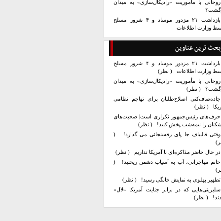
روحانی با مأموریت «رادیکال‌سازی» به میدان
زگشت؟
بازداشت ۲۱ مزدور موساد و ۴ شرور مسلح
سط وزارت اطلاعات
بحث ترین عناوین
بازداشت ۲۱ مزدور موساد و ۴ شرور مسلح
سط وزارت اطلاعات
( نظر)
روحانی با مأموریت «رادیکال‌سازی» به میدان
زگشت؟
( نظر)
جاده‌صاف‌کنی اصلاح‌طلبان برای تهاجم نظامی
یکا
( نظر)
حرف‌های رئیس‌جمهور تکراری است| صحبت‌های
کیان را نیمه‌شب پخش کنید!
( نظر)
وقتی قالیباف جا پای رفسنجانی می گذارد!
(
ر)
در حال حاضر مذاکره‌ای با آمریکا نداریم
( نظر)
خانم مهاجرانی، آب به آسیاب دشمن ریختید!
(
ر)
تطهیر پهلوی به نمایش خانگی رسید!
( نظر)
سلبریتی‌هایی که در برابر جنایت آمریکا «لال»
ند!
( نظر)