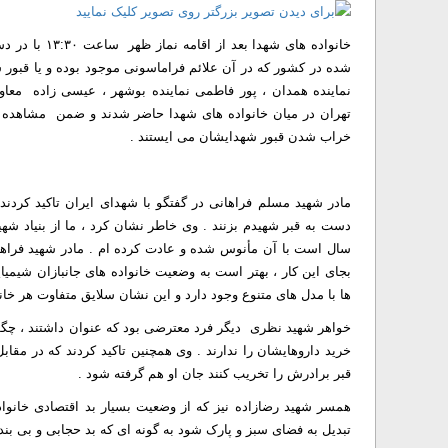
خانواده های ش
شده در کشور که در آن علائم فراماسونی موجود بوده و یا قبور 
نماینده همدان ، پور فاطمی نماینده بوشهر ، عیسی زاده مع
تهران در میان خانواده های شهدا حاضر شدند و ضمن مشاهده تص
خراب شدن قبور شهدایشان می ایستند .
مادر شهید مسلم فراهانی در گفتگو با شهدای ایران تاکید کردن
سال است با آن مأنوس شده و عادت کرده ام . مادر شهید فراها
بجای این کار ، بهتر است به وضعیت خانواده های جانبازان شیمی
ها با مدل های متنوع وجود دارد و این نشان سلایق متفاوت هر خا
خواهر شهید نظری دیگر فرد معترضی بود که عنوان داشتند ، چگون
خرید داروهایشان را ندارند . وی همچنین تاکید کردند که در مقا
قبر برادرش را تخریب کنند جان او هم گرفته شود .
همسر شهید رضازاده نیز که از وضعیت بسیار بد اقتصادی خانواده
تبدیل به فضای سبز و پارک شود به گونه ای که بد حجابی و بی بند 