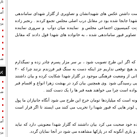
با
آمر
هدا بعد از اقامه نماز ظهر ساعت ۱۳:۳۰ با در دست داشتن عکس های شهیدانشان و تصاویری از گلزار شهدای ساماندهی
شهدا جابجا شده بود در مقابل درب اصلی مجلس تجمع کردند . رنجبر زاده
پزش
اونت کمیسیون اجتماعی مجلس و نماینده میان دوآب و سروری نماینده
اویر قبور ساماندهی شده ، به خانواده های شهدا قول دادند که مقابل
شد
د که اگر این طرح تصویب شود ، بر سر مزار پسرم چادر زده و نمیگذارم
دست به قبر شهیدم بزنند . وی خاطر نشان کرد ، ما از بنیاد شهید هیچ توقعی نداریم جز اینکه دست به سنگ قبر فرزندم نزنند چرا که ۲۰
پر
نی از وضعیت فرهنگی موجود در گلزار شهدا شکایت کرده و بیان داشتند
ایی رسیدگی شود .وی همچنین بیان کرد در بهشت زهرا انواع و اقسام قبر
نواده است چرا می خواهند همه قبر ها را یک دست کنند .
شد
ه است که میلیاردها تومان خرج این طرح می شود آنگاه جانیازان ما پول
بل لودر هایی که قبور شهدا را تخریب می کنند می ایستد تا اگر قرار است
آمر
 خود صحبت می کرد بیان داشتند که گلزار شهدا معنویتی دارد که نباید
و باری آنگونه که در پارکها مشاهده می شود در آنجا نمایان گردد.
پزش