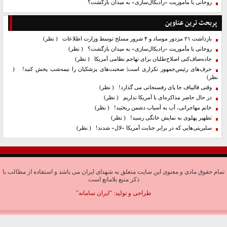
روحانی با مأموریت «رادیکال‌سازی» به میدان بازگشت؟
پربحث ترین عناوین
بازداشت ۲۱ مزدور موساد و ۴ شرور مسلح توسط وزارت اطلاعات
( نظر)
روحانی با مأموریت «رادیکال‌سازی» به میدان بازگشت؟
( نظر)
جاده‌صاف‌کنی اصلاح‌طلبان برای تهاجم نظامی آمریکا
( نظر)
حرف‌های رئیس‌جمهور تکراری است| صحبت‌های پزشکیان را نیمه‌شب پخش کنید!
(
نظر)
وقتی قالیباف جا پای رفسنجانی می گذارد!
( نظر)
در حال حاضر مذاکره‌ای با آمریکا نداریم
( نظر)
خانم مهاجرانی، آب به آسیاب دشمن ریختید!
( نظر)
تطهیر پهلوی به نمایش خانگی رسید!
( نظر)
سلبریتی‌هایی که در برابر جنایت آمریکا «لال» شدند!
( نظر)
تمام حقوق مادی و معنوی این سایت متعلق به شهدای ایران می باشد و استفاده از مطالب با
ذکر منبع بلامانع است
طراحی و تولید:
"ایران سامانه"