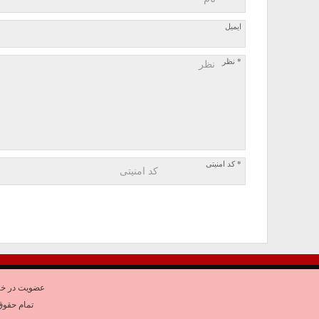
ایمیل
* نظر
* کد امنیتی
عضویت در خب
تمام حقوق