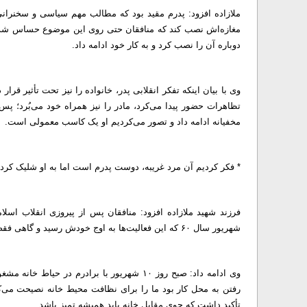
ملازاده افزود: پدرم مقید بود که مطالب مهم سیاسی و سخنرانی‌ه
مغازه‌اش نصب کند که منافقان حتی روی این موضوع حساس شده بود
دوباره آن را نصب کرد و به کار خود ادامه داد.
وی با بیان اینکه تفکر انقلابی پدر، خانواده را نیز تحت تأثیر قرار
تظاهرات حضور پیدا می‌کرد، مادر را نیز همراه خود می‌بُرد؛ پس 
مخفیانه ادامه داد و تصور می‌کردیم او یک کاسب معمولی است.
* فکر کردیم آن مرد غریبه، دوست پدرم است اما به او شلیک کرد
فرزند شهید ملازاده افزود: منافقان پس از پیروزی انقلاب اس
شهریور سال ۶۰ که این فعالیت‌ها به اوج خودش رسید و گاهی فقط به دلیل داشتن چهره حزب‌اللهی، مردم را ترور می‌کردند.
وی ادامه داد: صبح روز ۱۰ شهریور با برادرم د
رفتن به محل کار بود ما را برای نظافت محیط خانه نصیحت می‌
تأکید داشت که جوی مقابل خانه باید همیشه تمیز باشد.