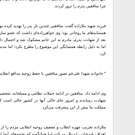
چرا منافقین پدرم را ترور کردند.
فرزند شهید ملازاده گفت: منافقین چندین بار پدر را تهدید کرده بود
همسایه‌های ما روحانی بود؛ وی خواهرزاده‌ای داشت که عضو سازما
بعد از شهادت پدرم، مادرم به این خانم مشکوک شد و احتمال داد 
اما به دلیل رابطه همسایگی این موضوع را مطرح نکرد؛ اما مدتی
کرد.
* خانواده شهدا علی‌غم تصور منافقین با حفظ روحیه‌ مدافع انقلابن
وی ادامه داد: منافقین در ادامه حملات نظامی و مسلحانه، شخصیت
شهادت رساندند و امروز جای خالی آنها در کشور خالی است که
مملکت ما بیش از این پیشرفت می‌کرد.
ملازاده تخریب چهره انقلاب و تضعیف روحیه انقلابی مردم را از ا
اهداف پلیدشان را دنبال می‌کنند اما همانگونه که نقشه‌های آنها اب