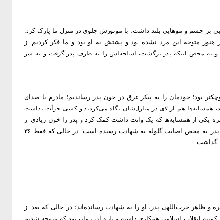
ابی بر چشم و موهایی بلند داشت، با موتورش جلوی در منزل ما پارک کرد.
هنوز متوجه این مرد نشده بود و پشتش به او بود و ما فکر کردیم از
د و به محض اینکه پدر برگشت، اسلحه‌اش را به طرف پدر گرفت و به سر
درم یک سال از من کوچکتر بود؛ خودمان را به پیکر غرق در خون پدر رساندیم؛ مادرم با صدای
، همسایه‌ها هم از لای در منازل‌شان نگاه می‌کردند و کسی جرأت نداشت
اخره یکی از همسایه‌ها که یک وانت داشت کمک کرد و پدر را خون زیادی از
او می‌رفت به بیمارستان رساندیم؛ در بیمارستان به ما گفتند که پدر به محض اصابت گلوله به شهادت رسیده است؛ در حالی که فقط ۳۶
 و ظاهر حزب‌اللهی پدر، او را به شهادت رسانده‌اند؛ در حالی که بعد از
و کمیته انقلاب اسلامی همکاری داشته و تازه آن زمان بود که متوجه شدیم