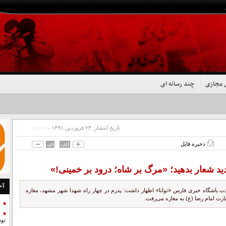
 مجازی
چند رسانه ای
تاریخ انتشار:
۲۳ فروردين ۱۳۹۱ - ۰۰:۰۰
ذخیره فایل
د شعار بدهید؛ «مرگ بر شاه؛ درود بر خمینی!»
آخ
هادت باشگاه خبری فارس «توانا» اظهار داشت: پدرم در چهار راه شهدا شهر مشهد، مغازه
تو