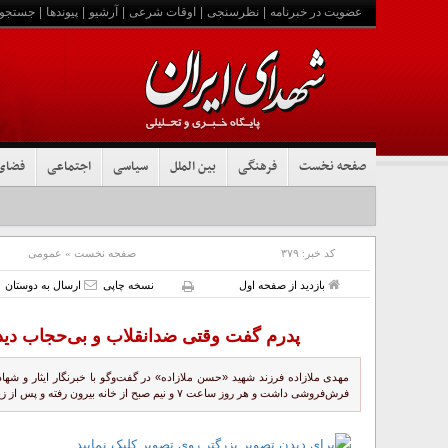
عضویت در خبرنامه
|
نظرسنجی
|
اوقات شرعی
|
آرشیو
|
پیوندها
|
جستجو
صفحه نخست
فرهنگی
بین الملل
سیاسی
اجتماعی
فضای
جزئیات تشییع پیکر مطهر رهبر شهید در نجف و کربلا
کد خبر:
۳۷۹
صفحه نخست
»
عمومی
بازدید از صفحه اول
نسخه چاپی
ارسال به دوستان
پدرم گفت وقتی ضد‌انقلاب و بی‌حجاب دیدی
مهدی ملازاده فرزند شهید «حسن ملازاده» در گفت‌‌وگو با خبرنگار ایثار و ش
فرش‌فروشی داشت و هر روز ساعت ۷ و نیم صبح از خانه بیرون ‌رفته و پس از زیارت امام رضا (ع) به مغازه می‌رفت.