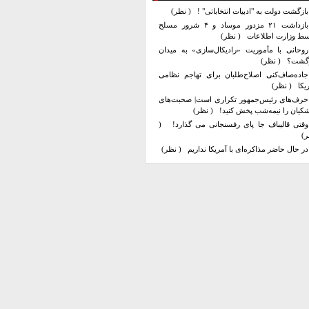
بازگشت دولت به "ادبیات انتخاباتی" !
( نظر)
بازداشت ۲۱ مزدور موساد و ۴ شرور مسلح
سط وزارت اطلاعات
( نظر)
روحانی با مأموریت «رادیکال‌سازی» به میدان
زگشت؟
( نظر)
جاده‌صاف‌کنی اصلاح‌طلبان برای تهاجم نظامی
یکا
( نظر)
حرف‌های رئیس‌جمهور تکراری است| صحبت‌های
کیان را نیمه‌شب پخش کنید!
( نظر)
وقتی قالیباف جا پای رفسنجانی می گذارد!
(
ر)
در حال حاضر مذاکره‌ای با آمریکا نداریم
( نظر)