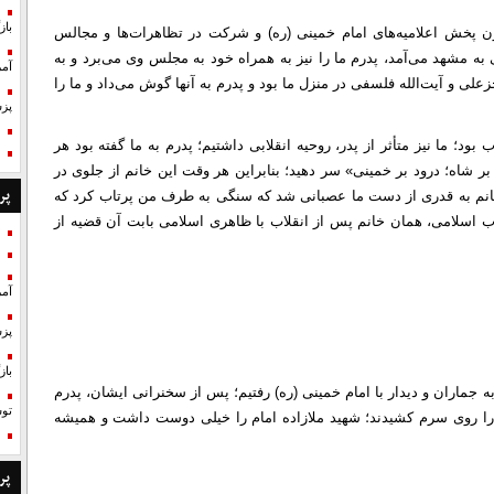
با
ون پخش اعلامیه‌های امام خمینی (ره) و شرکت در تظاهرات‌ها و مجالس
به مشهد می‌آمد، پدرم ما را نیز به همراه خود به مجلس وی می‌‌برد و به
آمر
علی و آیت‌الله فلسفی در منزل ما بود و پدرم به آنها گوش می‌داد و ما را
پزش
بود؛ ما نیز متأثر از پدر، روحیه انقلابی داشتیم؛ پدرم به ما گفته بود هر
بر شاه؛ درود بر خمینی» سر دهید؛ بنابراین هر وقت این خانم از جلوی در
پر
 خانم به قدری از دست ما عصبانی شد که سنگی به طرف من پرتاب کرد که
ب اسلامی، همان خانم پس از انقلاب با ظاهری اسلامی بابت آن قضیه از
آمر
پزش
با
به جماران و دیدار با امام خمینی (ره) رفتیم؛ پس از سخنرانی ایشان، پدرم
تو
 را روی سرم کشیدند؛ شهید ملازاده امام را خیلی دوست داشت و همیشه
پر