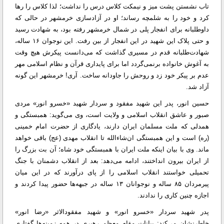
تاب نشستن پشت میز و نیمکت‌ کلاس درس را نداشت؛ لذا کلاس را رها
کرد و خود را به شلمچه رساند؛ او در آزادسازی خرمشهر در حالی که
داوطلبانه برای انفجار پلی در شمال خرمشهر رفته بود، به شهادت رسید
و حتی پلاک این شهید در این انفجار از بین رفت. این نوجوان ۱۶ ساله،
شهادت‌طلبانه قدم در مسیری ‌گذاشت که می‌دانست پیکرش هیچ وقت
به آغوش خانواده برنمی‌گردد اما برای پایداری قرآن و نظام اسلامی مهر
عدم بر پیکر خود زد و روحش را جاودانه ساخت. آری! خرمشهر این گونه
آزاد شد.
حسین انور، پدر این شهید مفقود و سردار شهید «خسرو انور» مردی
صبور و عاشق انقلاب اسلامی و ولایت است، وی می‌گوید: همبستگی و
همدلی که ملت مسلمان ایران دارند، یادگاری از حضرت امام خمینی
(ره) است و این همبستگی ان‌شاءالله تا انقلاب مهدی (عج) باقی خواهد
ماند. وی با بیان اینکه ملت ایران با همبستگی خود شاه؛ آن بت بزرگ را
از ایران بیرون انداختند، ادامه می‌دهد: بعد از انقلاب دشمنان با جنگ
تحمیلی خواستند انقلاب اسلامی را از پای درآورند که در این میان
پیرمردان ۸۵ ساله و نوجوانان ۱۳ ساله در جبهه‌ها حضور پیدا کردند و
اجازه چنین کاری را ندادند.
پدر شهید سردار «خسرو انور» و شهید مفقودالاثر «رضا انور»
خاطرنشان می‌کند: بیانات مقام معظم رهبری در همه زمینه‌ها گفتاری