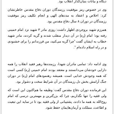
دیگاه و بیانات بنیان‌گذار انقلاب بود.
وی در خصوص رمز موفقیت رزمندگان دوران دفاع مقدس خاطرنشان
کرد: اخلاص و اعتقاد به مددهای الهی و انجام تکلیف رمز موفقیت
رزمندگان در دوران ۸ سال دفاع مقدس بود.
همرزم شهید بروجردی اظهار داشت: روزی مادر ۳ شهید نزد امام خمینی
رفته بود؛ امام (ره) در آن دیدار منقلب شدند و گریه کردند، مادر شهید
خطاب به ایشان گفت “چرا گریه می‌کنید، من فرزندانم را برای خشنودی
و در راه اسلام داده‌ام “.
وی ادامه داد: تمامی مادران شهدا، رزمنده‌ها رهبر فقید انقلاب را همه
دارایی خودشان می‌دانستند و معتقد بودند امام خمینی (ره) کسی است
که همه وجودش خدایی است. همیشه رهنمود‌های امام (ره) در دوران
جنگ آرامش بخش دل رزمندگان در آن شرایط سخت و دشوار بود.
این فرمانده دوران دفاع مقدس گفت: وظیفه ما هم‌اکنون این است که
ولی فقیه را تنها نگذاریم، چرا که بزرگترین و مهمترین درسی که امام
روح‌الله به همه ما دادند، پشتیبانی از ولی فقیه بود تا در سایه این تبعیت
و اطاعت‌، مملکت و آرمان‌هایمان حفظ شود.