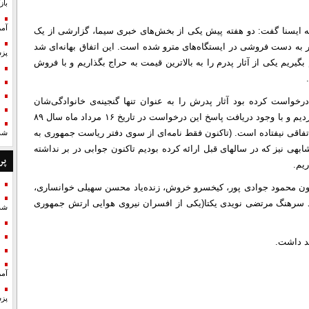
با
آمر
به ایسنا گفت: دو هفته پیش یکی از بخش‌های خبری سیما، گزارشی از یک
ر به دست فروشی در ایستگاه‌های مترو شده است. این اتفاق بهانه‌ای شد
پزش
یریم یکی از آثار پدرم را به بالاترین قیمت به حراج بگذاریم و با فروش
یس جمهوری درخواست کرده بود آثار پدرش را به عنوان تنها گنجینه‌ی خانوادگی‌شان
خریداری کنند،توضیح داد: تیرماه سال گذشته این نامه را ارسال کردیم و با وجود دریافت پاسخ این درخواست در تاریخ ۱۶ مرداد ماه سال ۸۹
فاقی نیفتاده است. (تاکنون فقط نامه‌ای از سوی دفتر ریاست جمهوری به
شد
ی نیز که در سالهای قبل ارائه کرده بودیم تاکنون جوابی در بر نداشته
پر
ریم.
ون محمود جوادی پور، کیخسرو خروش، زنده‌یاد محسن سهیلی خوانساری،
هید سرهنگ مرتضی نویدی یکتا(یکی از افسران نیروی هوایی ارتش جمهوری
شد
آمر
پزش