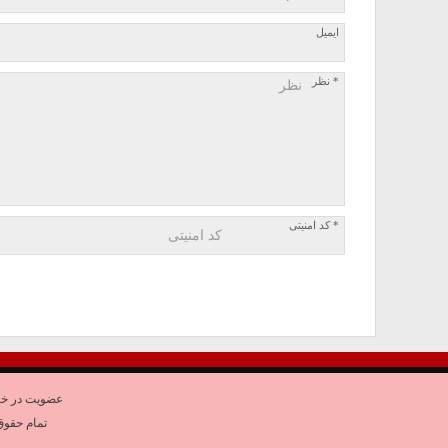
ایمیل
* نظر
* کد امنیتی
عضویت در خب
تمام حقوق