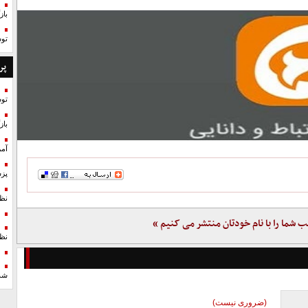
با
تو
پر
تو
با
آمر
پزش
نظ
ب شما را با نام خودتان منتشر می کنیم »
نظ
شد
(ضروری نیست)