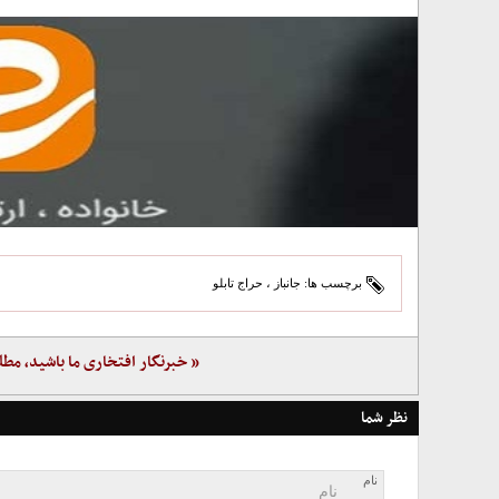
برچسب ها:
جانباز
،
حراج تابلو
« خبرنگار افتخاری ما باشید، مطل
نظر شما
نام