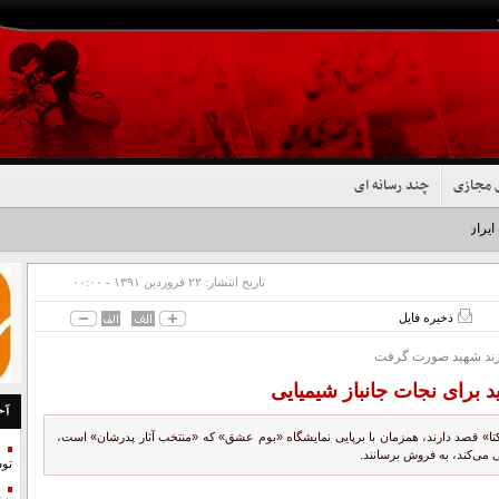
 مجازی
چند رسانه ای
 ایران شد+فیلم
تاریخ انتشار:
۲۲ فروردين ۱۳۹۱ - ۰۰:۰۰
ذخیره فایل
ند شهید صورت گرفت
د برای نجات جانباز شیمیایی
آخ
تا» قصد دارند، همزمان با برپایی نمایشگاه «بوم عشق» که «منتخب آثار پدرشان» است،
ی می‌کند، به فروش برسانند.
تو