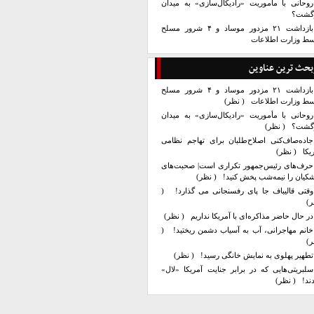
روحانی با مأموریت «رادیکال‌سازی» به میدان
زگشت؟
بازداشت ۲۱ مزدور موساد و ۴ شرور مسلح
سط وزارت اطلاعات
بحث ترین عناوین
بازداشت ۲۱ مزدور موساد و ۴ شرور مسلح
سط وزارت اطلاعات
( نظر)
روحانی با مأموریت «رادیکال‌سازی» به میدان
زگشت؟
( نظر)
جاده‌صاف‌کنی اصلاح‌طلبان برای تهاجم نظامی
یکا
( نظر)
حرف‌های رئیس‌جمهور تکراری است| صحبت‌های
کیان را نیمه‌شب پخش کنید!
( نظر)
وقتی قالیباف جا پای رفسنجانی می گذارد!
(
ر)
در حال حاضر مذاکره‌ای با آمریکا نداریم
( نظر)
خانم مهاجرانی، آب به آسیاب دشمن ریختید!
(
ر)
تطهیر پهلوی به نمایش خانگی رسید!
( نظر)
سلبریتی‌هایی که در برابر جنایت آمریکا «لال»
ند!
( نظر)