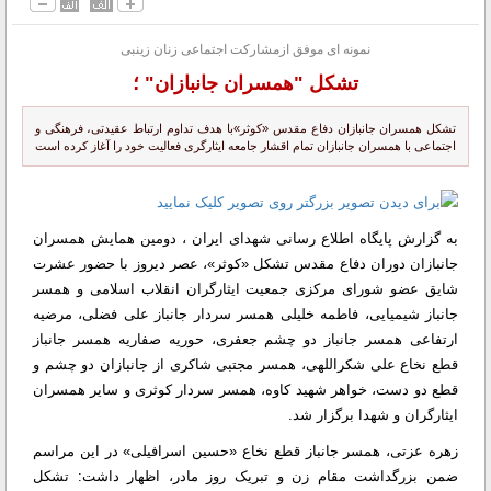
نمونه ای موفق ازمشارکت اجتماعی زنان زینبی
تشکل "همسران جانبازان" ؛
تشکل همسران جانبازان دفاع مقدس «کوثر»با هدف تداوم ارتباط عقیدتی، فرهنگی و
اجتماعی با همسران جانبازان تمام اقشار جامعه ایثارگری فعالیت خود را آغاز کرده است
به گزارش پایگاه اطلاع رسانی شهدای ایران ، دومین همایش همسران
جانبازان دوران دفاع مقدس تشکل «کوثر»، عصر دیروز با حضور عشرت
شایق عضو شورای مرکزی جمعیت ایثارگران انقلاب اسلامی و همسر
جانباز شیمیایی، فاطمه خلیلی همسر سردار جانباز علی فضلی، مرضیه
ارتفاعی همسر جانباز دو چشم جعفری، حوریه صفاریه همسر جانباز
قطع نخاع علی شکراللهی، همسر مجتبی شاکری از جانبازان دو چشم و
قطع دو دست، خواهر شهید کاوه، همسر سردار کوثری و سایر همسران
ایثارگران و شهدا برگزار شد.
زهره عزتی، همسر جانباز قطع نخاع «حسین اسرافیلی» در این مراسم
ضمن بزرگداشت مقام زن و تبریک روز مادر، اظهار داشت: تشکل