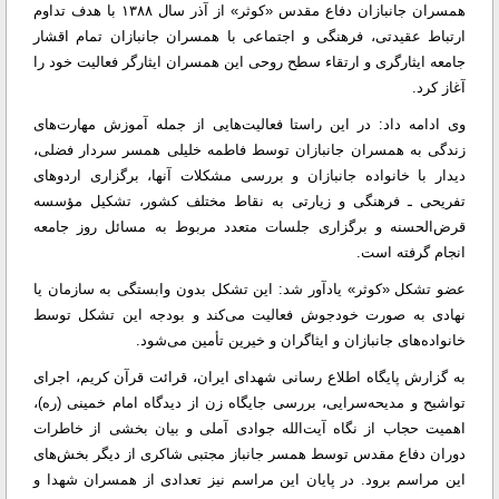
همسران جانبازان دفاع مقدس «کوثر» از آذر سال ۱۳۸۸ با هدف تداوم
ارتباط عقیدتی، فرهنگی و اجتماعی با همسران جانبازان تمام اقشار
جامعه ایثارگری و ارتقاء سطح روحی این همسران ایثارگر فعالیت خود را
آغاز کرد.
وی ادامه داد: در این راستا فعالیت‌هایی از جمله آموزش مهارت‌های
زندگی به همسران جانبازان توسط فاطمه خلیلی همسر سردار فضلی،
دیدار با خانواده جانبازان و بررسی مشکلات آنها، برگزاری اردوهای
تفریحی ـ فرهنگی و زیارتی به نقاط مختلف کشور، تشکیل مؤسسه
قرض‌الحسنه و برگزاری جلسات متعدد مربوط به مسائل روز جامعه
انجام گرفته است.
عضو تشکل «کوثر» یادآور شد: این تشکل بدون وابستگی به سازمان یا
نهادی به صورت خودجوش فعالیت می‌کند و بودجه این تشکل توسط
خانواده‌های جانبازان و ایثاگران و خیرین تأمین می‌شود.
به گزارش پایگاه اطلاع رسانی شهدای ایران، قرائت قرآن کریم، اجرای
تواشیح و مدیحه‌سرایی، بررسی جایگاه زن از دیدگاه امام خمینی (ره)،
اهمیت حجاب از نگاه آیت‌الله جوادی آملی و بیان بخشی از خاطرات
دوران دفاع مقدس توسط همسر جانباز مجتبی شاکری از دیگر بخش‌های
این مراسم برود.‌ در پایان این مراسم نیز تعدادی از همسران شهدا و