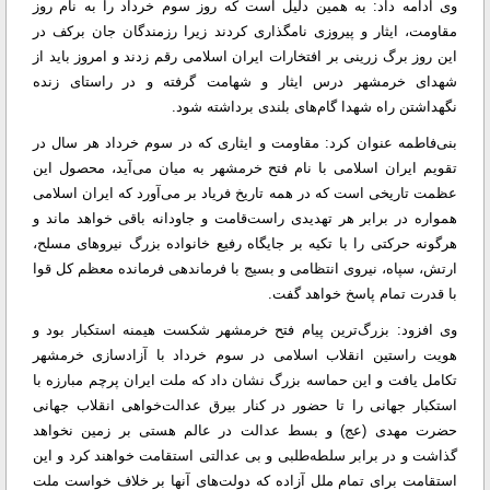
وی ادامه داد: به همین دلیل است که روز سوم خرداد را به نام روز
مقاومت، ایثار و پیروزی نامگذاری کردند زیرا رزمندگان جان برکف در
این روز برگ زرینی بر افتخارات ایران اسلامی رقم زدند و امروز باید از
شهدای خرمشهر درس ایثار و شهامت گرفته و در راستای زنده
نگهداشتن راه شهدا گام‌های بلندی برداشته شود.
بنی‌فاطمه عنوان کرد: مقاومت و ایثاری که در سوم خرداد هر سال در
تقویم ایران اسلامی با نام فتح خرمشهر به میان می‌آید، محصول این
عظمت تاریخی است که در همه تاریخ فریاد بر می‌آورد که ایران اسلامی
همواره در برابر هر تهدیدی راست‌قامت و جاودانه باقی خواهد ماند و
هرگونه حرکتی را با تکیه بر جایگاه رفیع خانواده بزرگ نیروهای مسلح،
ارتش، سپاه، نیروی انتظامی و بسیج با فرماندهی فرمانده معظم کل قوا
با قدرت تمام پاسخ خواهد گفت.
وی افزود: بزرگ‌ترین پیام فتح خرمشهر شکست هیمنه استکبار بود و
هویت راستین انقلاب اسلامی در سوم خرداد با آزادسازی خرمشهر
تکامل یافت و این حماسه بزرگ نشان داد که ملت ایران پرچم مبارزه با
استکبار جهانی را تا حضور در کنار بیرق عدالت‌خواهی انقلاب جهانی
حضرت مهدی (عج) و بسط عدالت در عالم هستی بر زمین نخواهد
گذاشت و در برابر سلطه‌طلبی و بی عدالتی استقامت خواهند کرد و این
استقامت برای تمام ملل آزاده که دولت‌های آنها بر خلاف خواست ملت