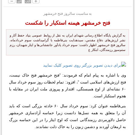
به مناسبت سالروز فتح خرمشهر
فتح خرمشهر هیمنه استکبار را شکست
به گزارش پایگاه اطلاع رسانی شهدای ایران به نقل از روابط عمومی بنیاد حفظ آثار و
نشر ارزش‌های دفاع مقدس، سیدهدایت بنی‌فاطمه با گرامیداشت سوم خردادماه،
سالروز فتح خرمشهر اظهار داشت: سوم خرداد یادآور جانفشانی‌‌ها و ایثار شهیدان، رزم
ستم‌سوز رزمندگان، ابتکار ع
وی با اشاره به پیام امام که فرمودند: “فتح خرمشهر فتح خاک نیست،
فتح ارزش‌های اسلامی است “، افزود: تمام لحظات روز سوم خرداد سال
۶۰ نشانه‌‌ای از اوج همبستگی، اقتدار و پیروزی ملت ایران در مقابله با
هجوم استکبار است.
بنی‌فاطمه عنوان کرد: سوم خرداد سال ۶۰ حادثه بزرگی است که باید
آن را متعلق به همه نسل‌ها دانست زیرا حماسه آزادسازی خرمشهر
حاصل دلاورمردی رزمندگانی است که اوج ایثار را در این حماسه بزرگ
به ارمغان آوردند و دشمن زبون را به خاک ذلت نشاندند.