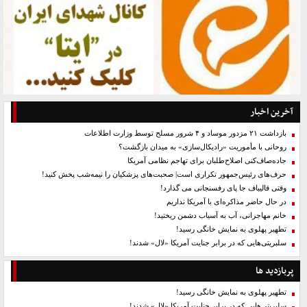
آخرین اخبار
بازداشت ۲۱ مزدور موساد و ۴ شرور مسلح توسط وزارت اطلاعات
روحانی با مأموریت «رادیکال‌سازی» به میدان بازگشت؟
جاده‌صاف‌کنی اصلاح‌طلبان برای تهاجم نظامی آمریکا
حرف‌های رئیس‌جمهور تکراری است| صحبت‌های پزشکیان را نیمه‌شب پخش کنید!
وقتی قالیباف جا پای رفسنجانی می گذارد!
در حال حاضر مذاکره‌ای با آمریکا نداریم
خانم مهاجرانی، آب به آسیاب دشمن ریختید!
تطهیر پهلوی به نمایش خانگی رسید!
سلبریتی‌هایی که در برابر جنایت آمریکا «لال» شدند!
پربازدید ها
تطهیر پهلوی به نمایش خانگی رسید!
سلبریتی‌هایی که در برابر جنایت آمریکا «لال» شدند!