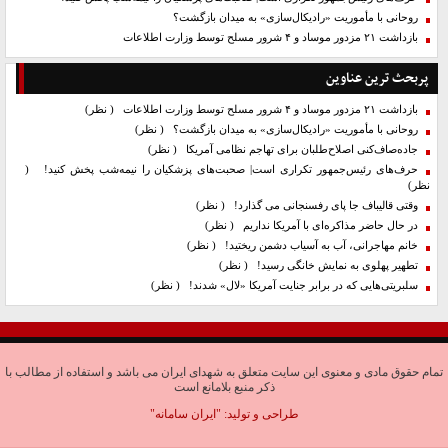
روحانی با مأموریت «رادیکال‌سازی» به میدان بازگشت؟
بازداشت ۲۱ مزدور موساد و ۴ شرور مسلح توسط وزارت اطلاعات
پربحث ترین عناوین
بازداشت ۲۱ مزدور موساد و ۴ شرور مسلح توسط وزارت اطلاعات
( نظر)
روحانی با مأموریت «رادیکال‌سازی» به میدان بازگشت؟
( نظر)
جاده‌صاف‌کنی اصلاح‌طلبان برای تهاجم نظامی آمریکا
( نظر)
حرف‌های رئیس‌جمهور تکراری است| صحبت‌های پزشکیان را نیمه‌شب پخش کنید!
(
نظر)
وقتی قالیباف جا پای رفسنجانی می گذارد!
( نظر)
در حال حاضر مذاکره‌ای با آمریکا نداریم
( نظر)
خانم مهاجرانی، آب به آسیاب دشمن ریختید!
( نظر)
تطهیر پهلوی به نمایش خانگی رسید!
( نظر)
سلبریتی‌هایی که در برابر جنایت آمریکا «لال» شدند!
( نظر)
تمام حقوق مادی و معنوی این سایت متعلق به شهدای ایران می باشد و استفاده از مطالب با
ذکر منبع بلامانع است
طراحی و تولید:
"ایران سامانه"