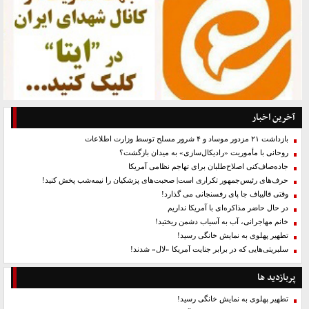
آخرین اخبار
بازداشت ۲۱ مزدور موساد و ۴ شرور مسلح توسط وزارت اطلاعات
روحانی با مأموریت «رادیکال‌سازی» به میدان بازگشت؟
جاده‌صاف‌کنی اصلاح‌طلبان برای تهاجم نظامی آمریکا
حرف‌های رئیس‌جمهور تکراری است| صحبت‌های پزشکیان را نیمه‌شب پخش کنید!
وقتی قالیباف جا پای رفسنجانی می گذارد!
در حال حاضر مذاکره‌ای با آمریکا نداریم
خانم مهاجرانی، آب به آسیاب دشمن ریختید!
تطهیر پهلوی به نمایش خانگی رسید!
سلبریتی‌هایی که در برابر جنایت آمریکا «لال» شدند!
پربازدید ها
تطهیر پهلوی به نمایش خانگی رسید!