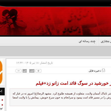
 مجازی
چند رسانه ای
تاریخ انتشار:
۱۸ تير ۱۴۰۵ - ۱۲:۳۲
ذخیره فایل
 خورشید در سوگ قائد امت زانو زد+فیلم
آخ
ختر تابناک آسمان ولایت، متفاوت از همیشه طلوع کرد. مشهد الرضا(ع) امروز نه در غبار که
رش را در مسیر قائد امت پیمود و سرانجام به خون سرخ خویش، پیمانش را با ولایت امضا
تو