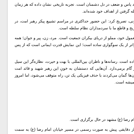
د یاس و ضعف در دل دشمنان است. تجربه تاریخی نشان داده که هر زمان
له گرفتن از اهداف خود شده‌اند.
ونی، تصریح کرد: این حضور حداکثری در مراسم تشییع پیکر رهبر امت، در
ریح و قاطع ما با سردمداران نظام سلطه است.
مول خود، مملو از دریای بیکران جمعیت است. مرد، زن، پیر و جوان؛ همه
ر، فراتر از یک سوگواری ساده است؛ این نمایش قدرت ایمانی است که از پس
اده است. رسانه‌ها و ناظران بین‌المللی با بهت و حیرت، نظاره‌گر این سیل
ر گام برمی‌دارد. آن‌هایی که دستشان به خونِ این رهبر شهید و قائد امت
آن‌ها گمان می‌کردند با حذف فیزیکی یک تن، راه متوقف می‌شود، اما امروز
 همیشه است.
ام رضا (ع) مشهد در حال برگزاری است.
 از دقایقی پیش به صورت رسمی در مسیر خیابان امام رضا (ع) به سمت