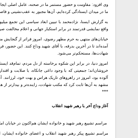
وی افزود: مقاومت و حضور مستمر ما در صحنه، عامل اصلی ایجا
ما در میدان ایستادگی کرده‌ایم، آن‌ها مجبور به عقب‌نشینی و فاص
به گزارش ایسنا، نژادمحمد با تبیین ابعاد سیاسی این تجمع میلی
واقع نمایشی قدرتمند در برابر استکبار جهانی و اعلام مخالفت ص
خیابان‌های منتهی به حرم مطهر رضوی، امروز فراتر از گنجایش مع
آمده‌اند تا در آخرین بدرقه، با آقای شهید وداع کنند. این حضو
شهادت‌ها، مستحکم‌تر می‌شود.
امروز دنیا، در برابر این شکوه برخاسته از دل مردم، تمام‌قد ایست
خروشان‌اند؛ جمعیتی که با وجود داغی جانکاه، با صلابت و اقتدا
آلوده بود، امروز در راهروهای تاریک هراس و بهت خود، لرزانند. 
مشهد به آن‌ها ثابت کرد که مکتب شهادت، زاینده‌تر و بیدارتر از
****
آغاز وداع آخر با رهبر شهید انقلاب
مراسم تشییع رهبر شهید و خانواده ایشان هم‌اکنون در خیابان ام
مراسم تشییع پیکر رهبر شهید انقلاب و اعضای خانواده ایشان،