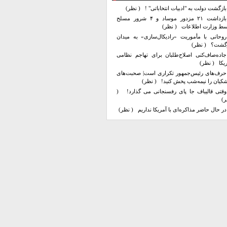
بازگشت دولت به "ادبیات انتخاباتی" !
( نظر)
بازداشت ۲۱ مزدور موساد و ۴ شرور مسلح
سط وزارت اطلاعات
( نظر)
روحانی با مأموریت «رادیکال‌سازی» به میدان
زگشت؟
( نظر)
جاده‌صاف‌کنی اصلاح‌طلبان برای تهاجم نظامی
یکا
( نظر)
حرف‌های رئیس‌جمهور تکراری است| صحبت‌های
کیان را نیمه‌شب پخش کنید!
( نظر)
وقتی قالیباف جا پای رفسنجانی می گذارد!
(
ر)
در حال حاضر مذاکره‌ای با آمریکا نداریم
( نظر)