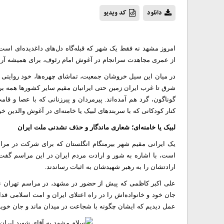
دانلود
کد ویدیو
امروز مشهد نه فقط یک شهر که قبله‌گاه دل‌های داغدیده‌ای است 
از عمری مجاهدت سرانجام در آغوش امام رئوف، برای همیشه آرا
در میان این سیل خروشان جمعیت، تماشای چهره‌ها، خود روایتی ا
شرق تا غرب ایران زمین حتی ایرانیان مقیم سایر کشورها همه برخ
گوناگون، گرد هم آمده‌اند. پیرمردان و پیرزنانی که با عصا و 
کنار کودکانی که با سربندهای لبیک یا خامنه‌ای در آغوش والدین خو
لبیک یا خامنه‌ای؛ شعاری ماندگار و حذف‌ نشدنی ملت ایران
یک ایرانی مقیم شهر بیرمنگام انگلستان که برای شرکت در مراس
است، با اشاره به شور و ارادت مردم ایران در این مراسم گفت
ارادتشان را به رهبر شهیدشان به اثبات رساندند.
علی اکبر کاظمی که پیش از حضور در مشهد، در مراسم تهران نیز 
جان خود و خانواده‌اش را در راه اعتلای ایران و امت اسلامی فدا 
عمل دیدیم که ایشان چگونه با شجاعت در میدان ماند و جان خوی