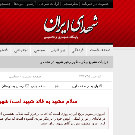
عضویت در خبرنامه
|
نظرسنجی
|
اوقات شرعی
|
آرشیو
|
پیوندها
|
جستجو
صفحه نخست
فرهنگی
بین الملل
سیاسی
اجتماعی
فضای
جزئیات تشییع پیکر مطهر رهبر شهید در نجف و کربلا
کد خبر:
۲۷۱۷۴۵
صفحه نخست
»
سیاسی
بازدید از صفحه اول
نسخه چاپی
ارسال به دوستان
سلام مشهد به قائد شهید امت/ شهر
امروز در تقویم تاریخ ایران، روزی است که آفتاب بر فراز گنبد طلایی هشتمین ا
در هاله‌ای از نور و اشک، آغوش خود را بر پیکر مردی گشوده است که تمام عم
کرد. امروز مشهد، میزبان آقای شهید ایران است.