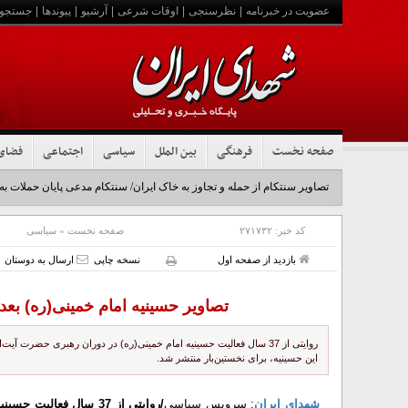
عضویت در خبرنامه
|
نظرسنجی
|
اوقات شرعی
|
آرشیو
|
پیوندها
|
جستجو
صفحه نخست
فرهنگی
بین الملل
سیاسی
اجتماعی
فضای
تصاویر سنتکام از حمله و تجاوز به خاک ایران/ سنتکام مدعی پایان حملات به
کد خبر:
۲۷۱۷۳۲
صفحه نخست
»
سیاسی
بازدید از صفحه اول
نسخه چاپی
ارسال به دوستان
تصاویر حسینیه امام خمینی(ره) بعد
روایتی از 37 سال فعالیت حسینیه امام خمینی(ره) در دوران رهبری حضرت آ
این حسینیه، برای نخستین‌بار منتشر شد.
شهدای ایران
: سرویس سیاسی
/روایتی از 37 سال فعا