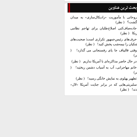
بحث ترین عناوین
روحانی با مأموریت «رادیکال‌سازی» به میدان
زگشت؟
( نظر)
جاده‌صاف‌کنی اصلاح‌طلبان برای تهاجم نظامی
یکا
( نظر)
حرف‌های رئیس‌جمهور تکراری است| صحبت‌های
کیان را نیمه‌شب پخش کنید!
( نظر)
وقتی قالیباف جا پای رفسنجانی می گذارد!
(
ر)
در حال حاضر مذاکره‌ای با آمریکا نداریم
( نظر)
خانم مهاجرانی، آب به آسیاب دشمن ریختید!
(
ر)
تطهیر پهلوی به نمایش خانگی رسید!
( نظر)
سلبریتی‌هایی که در برابر جنایت آمریکا «لال»
ند!
( نظر)