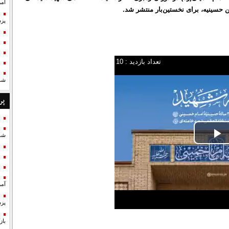
آمر
ین حسینیه، برای نخستین‌بار منتشر شد.
پزش
تعداد بازدید : 10
شد
پر
شد
P
V
آمر
پزش
با