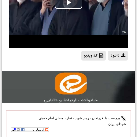
Play
Video
دانلود
کد ویدیو
برچسب ها:
فرزندان
،
رهبر شهید
،
نماز
،
مصلی امام خمینی
،
شهدای ایران