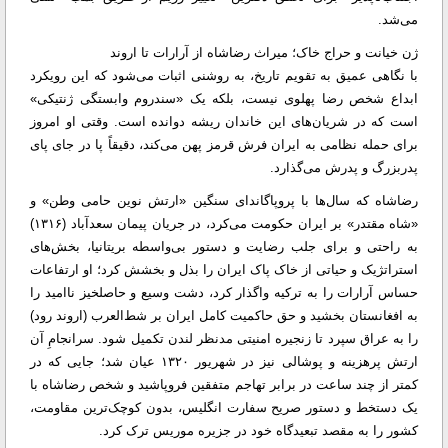
می‌شد.
ژن خیانت و حراج خاک؛ میراث رضاشاه از آرارات تا اروند
با نگاهی عمیق به تقویم تاریخ، به روشنی اثبات می‌شود که این رویکرد
ابداع شخص رضا پهلوی نیست، بلکه یک «سندروم وابستگی ژنتیکی»
است که در شریان‌های این خاندان ریشه دوانده است. وقتی او امروز
برای حمله نظامی به ایران فرش قرمز پهن می‌کند، دقیقاً پا در جای پای
پدربزرگ و پدرش می‌گذارد.
رضاشاه که سال‌ها با پروپاگاندای سنگین «ارتش نوین حامی وطن» و
«شاه مقتدر» بر ایران حکومت می‌کرد، در جریان پیمان سعدآباد (۱۳۱۶)
به راحتی و برای جلب رضایت و دستور بی‌واسطه بریتانیا، بخش‌های
استراتژیک و حیاتی از خاک پاک ایران را بذل و بخشش کرد؛ او ارتفاعات
حساس آرارات را به ترکیه واگذار کرد، دشت وسیع و حاصلخیز ناامید را
به افغانستان بخشید و حق حاکمیت کامل ایران بر شط‌العرب (اروند رود)
را به عراق سپرد تا زنجیره امنیتی مدنظر لندن تکمیل شود. سرانجامِ آن
ارتش پرهزینه و پوشالی نیز در شهریور ۱۳۲۰ عیان شد؛ جایی که در
کمتر از چند ساعت در برابر تهاجم متفقین فروپاشید و شخص رضاشاه با
یک دستخط و دستور صریح سفارت انگلیس، بدون کوچک‌ترین مقاومت،
کشور را به مقصد تبعیدگاه خود در جزیره موریس ترک کرد.