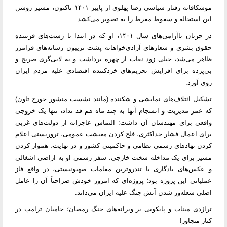
موشکافانه رفتار سیاسی رضا پهلوی از پاییز ۱۴۰۱ تاکنون، مسیر روشن
این استحاله و سقوط مفرط را به تصویر می‌کشد.
در جریان ناآرامی‌های سال ۱۴۰۱، او که در ابتدا با ژست‌های فریبنده
حقوق بشری و شعار‌های آزادی‌خواهانه پشت تریبون رسانه‌های فرامرز
ظاهر می‌شد، خیلی زود نقاب از چهره برداشت و به لابی‌گری صریح و
بی‌پرده برای افزایش تحریم‌های خردکننده اقتصادی علیه مردم ایران
روی آورد.
تشکیل ائتلاف‌های نمایشی و شکننده (مانند نشست منشور جورج تاون)
که عمر مدیریت و انسجام آنها به چند ماه هم قد نداد، تنها یک خروجی
واقعی برای مهندسان آن داشت: التماس عاجزانه از دولت‌های غربی
برای اعمال فشار حداکثری، فلج کردن معیشت عمومی، تروریستی اعلام
کردن نهاد‌های رسمی نظامی و حاکمیتی کشور و در نهایت، هموار کردن
مسیر برای یک مداخله سخت خارجی. سفر رسمی او به اراضی اشغالی
و عکس‌های یادگاری با تندروترین مقامات صهیونیستی، در واقع فاز
عملیاتی این پروژه بود؛ پروژه‌ای که امروز خودش صراحتاً آن را عامل
اصلی شعله‌ور شدن آتش جنگ علیه ایران می‌داند.
تراژدی میناب و پایکوبی بر ویرانه‌های جنگ رمضان؛ حامیان ترامپ در
کنار متجاوز!