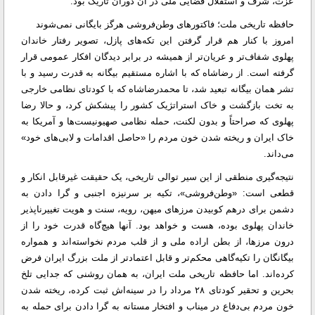
عزت، شرف و استقلال قضایی ملی در آن دوران تاریک بود.
حافظه تاریخی ملت؛ فاکتور‌های وطن‌فروشی هرگز بایگانی نمی‌شوند
امروز با کنار هم قرار گرفتن این تکه‌های پازل، تصویر رفتار خاندان
پهلوی شفاف‌تر و عریان‌تر از همیشه در برابر دیدگان افکار عمومی قرار
گرفته است. از رضاشاه که با اشاره مستقیم بیگانه به قدرت رسید و با
تشر همان بیگانه تبعید شد، تا محمدرضاشاه که با کودتای نظامی خارجی
به تخت بازگشت و خاک استراتژیک کشور را پیشکش کرد، و حالا رضا
پهلوی که صراحتاً و بدون لکنت، حمله نظامی صهیونیست‌ها و آمریکا به
خاک ایران و ریخته شدن خون مردم را «حاصل اقدامات و لابی‌های خود»
می‌داند.
نتیجه‌گیری منطقی از این سیر توالی تاریخی، یک حقیقت غیرقابل انکار و
قطعی است: «وطن‌فروشی»، تکیه بر سرنیزه اجنبی و گرا دادن به
دشمن برای درهم کوبیدن مرز‌های میهن، رویه، سنت و هویت تغییرناپذیر
خاندان پهلوی بوده، هست و خواهد بود. آنها هیچ‌گاه قدرت خود را از
درون مرزها، از بطن اراده ملی و از قلب مردم نخواسته‌اند و همواره
بیگانگان را تکیه‌گاهی محکم‌تر و قابل اعتمادتر از ملت بزرگ ایران فرض
کرده‌اند. اما حافظه تاریخی ملت ایران، به همان روشنی که جدایی تلخ
بحرین و تحقیر کودتای ۲۸ مرداد را در سینه‌اش ثبت کرده، ریخته شدن
خون مردم بی‌دفاع در میناب و افتخار مستانه به گرا دادن برای حمله به