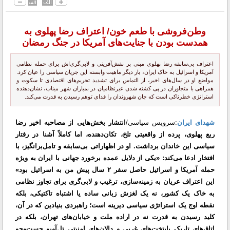
وطن‌فروشی با طعم خون/ اعتراف رضا پهلوی به
همدست بودن با جنایت‌های آمریکا در جنگ رمضان
اعتراف بی‌سابقه رضا پهلوی مبنی بر نقش‌آفرینی و لابی‌گری‌اش برای حمله نظامی
آمریکا و اسرائیل به خاک ایران، بار دیگر ماهیت وابسته این جریان سیاسی را عیان کرد.
مواضع او در سال‌های اخیر، از التماس برای تشدید تحریم‌های اقتصادی تا سکوت و
همراهی با متجاوزان در پی کشته شدن غیرنظامیان در بمباران شهر میناب، نشان‌دهنده
استراتژی خطرناکی است که جان شهروندان را فدای توهم رسیدن به قدرت می‌کند.
شهدای ایران
:سرویس سیاسی/
انتشار بخش‌هایی از مصاحبه اخیر رضا
ربع پهلوی، پرده از واقعیتی تلخ، تکان‌دهنده، اما کاملاً آشنا در رفتار
سیاسی این خاندان برداشت. او در اظهاراتی بی‌سابقه و تامل‌برانگیز، با
افتخار ادعا می‌کند: «یکی از دلایل عمده برخورد جهانی با ایران به ویژه
حمله آمریکا و اسرائیل حاصل سفر ۲ سال پیش من به اسرائیل بود»
این اعتراف عریان به زمینه‌سازی، ترغیب و لابی‌گری برای تجاوز نظامی
به خاک یک کشور، نه یک لغزش زبانی ساده یا اشتباه تاکتیکی، بلکه
نقطه اوج یک استراتژی سیاسی دیرینه است؛ راهبردی بنیادین که در آن،
کلید رسیدن به قدرت نه در اراده ملت و خیابان‌های تهران، بلکه در
اتاق‌های تاریک پایتخت‌های غربی و دالان‌های امنیتی تل‌آویو جست‌و‌جو