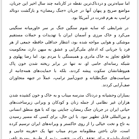
اما سیاه‌ترین و دردناک‌ترین نقطه در کارنامه چند سال اخیر این جریان،
مواضع صریح و پنهان آنها در جریان «جنگ رمضان» و بازگشت دونالد
ترامپ به هرم قدرت در آمریکا بود.
در شرایطی که سایه شوم سنگین جنگ بر سر خاورمیانه سنگینی
می‌کرد و خاک مرزی و آسمان ایران با تهدیدات و حملات مستقیم
موشکی و هوایی مواجه شده بود، انتظار حداقلی حافظه جمعی از هر
فرد یا جریانی که ادعای ملی‌گرایی و عشق به میهن دارد، محکومیت
قاطع تجاوز به خاک مادری و همبستگی با مردم بود. اما رضا پهلوی و
شبکه رسانه‌ای حامی او، نه تنها در برابر ریخته شدن خون پاک
هم‌وطنانشان سکوت پیشه کردند، بلکه با حمایت‌های همه‌جانبه از
سیاست‌های جنگ‌طلبانه و جنون‌آمیز ترامپ، عملاً در جبهه متجاوزان
صف‌آرایی کردند.
بمباران وحشیانه و دردناک مدرسه میناب و به خاک و خون کشیده شدن
هزاران غیر نظامی از جمله زنان و کودکان و ویرانی زیرساخت‌های
حیاتی ایران در جریان جنگ رمضان، جنایتی بود که با هیچ منطق انسانی
و بین‌المللی قابل تطهیر نبود. با این حال، برای کسی که مسیر رسیدن
به تاج و تخت خیالی را از روی خاکستر و ویرانه‌های ایران ترسیم کرده
است، جان باختن مظلومانه مردم میناب تنها یک «هزینه جانبی و
اجتناب‌ناپذیر» برای تحقق دکترین «تغییر رژیم از طریق بمب» تلقی