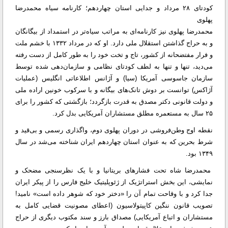
کودتای ۲۸ مرداد و جدایی استان چهاردهم؛ کارنامه سیاه محمدرضا
پهلوی
محمدرضا پهلوی نیز کارنامه‌ای به مراتب سیاه‌تر در استمداد از بیگانگان
و به حراج گذاشتن استقلال ملی دارد. او که در مرداد ۱۳۳۲ با خشم ملت
و فرار مفتضحانه از کشور، تاج و تخت خود را به طور کامل از دست رفته
می‌دید، تنها و تنها به لطف کودتای نظامی و سازمان‌دهی شده توسط
سازمان جاسوسی آمریکا (سیا) و آژانس اطلاعاتی انگلیس (عملیات
آژاکس) توانست بر دوش تانک‌های بیگانه و با سرکوب خونین اراده ملی
و دولت قانونی دکتر مصدق به قدرت بازگردد؛ بازگشتی که کشور را برای
۲۵ سال به مستعمره مطلق مستشاران آمریکایی بدل کرد.
نقطه اوج وطن‌فروشی در دوران پهلوی دوم، واگذاری رسمی و بی‌قید و
شرط بحرین که به عنوان استان چهاردهم ایران شناخته می‌شد در سال
۱۳۴۹ بود.
محمدرضا شاه تحت فشار‌های بریتانیا و با یک نظرسنجی مضحک و
نمایشی، این بخش استراتژیک از ژئوپلیتیک خلیج فارس را از پیکر ایران
جدا کرد و با وقاحت تمام آن را «دختر خود که شوهر داده است» نامید!
تصویب قانون ننگین کاپیتولاسیون (اعطای مصونیت قضایی کامل به
مستشاران و اتباع آمریکایی) مصداق بارز و سند مکتوب دیگری از حراج