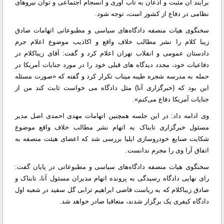
برآیند آن مثبت و اذعان به تاب آوری و انسجام اجتماعی و توان نیروهای
نظامی در دفاع از کشور است، توجه شود.
سخنگوی هیات منصفه دادگاه‌های سیاسی و مطبوعاتی اتهامات صادق
زیبا کلام را نشر مطالب خلاف واقع و اکاذیب موضوع اعلام جرم
دادستان عمومی و انقلاب تهران اعلام کرد و گفت: آقای زیباکلام در
دفاعیات خود، مجدد دیدگاه های قبلی خود را در مورد جنایات آمریکا در
حمله به مدرسه شجره طیبه میناب تکرار کرد و گفته که «صورت مسئله
این بود که (خبرگزاری آنا) مثل دادگاه می خواست ثابت کند من از
جنایات آمریکا دفاع می‌کنم».
وی ادامه داد: در این جلسه همچنین اتهامات مهدی احمدی اصل مدیر
مسئول خبرگزاری تابناک به اتهام نشر مطالب خلاف واقع موضوع
شکایت صنایع خودروسازی ایلیا بررسی شد که اعضای هیئت منصفه به
اتفاق آرا وی را مجرم ندانست.
سخنگوی هیات منصفه دادگاه‌های سیاسی و مطبوعاتی در پایان گفت:
رای نهایی دادگاه رسیدگی به پرونده اتهام‌ مدیران مسئول آنا، تابناک و
صادق زیباکلام که به ریاست قاضی ابراهیم ترابی گل سفید در شعبه اول
دادگاه کیفری یک برگزار شدند، متعاقبا صادر خواهد شد.