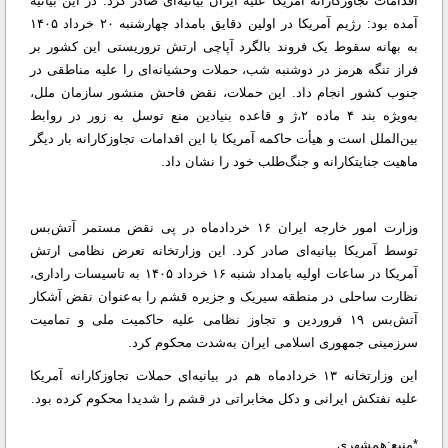
اقدامات تجاوزکارانه آمریکا علیه ایران بیانیه‌ای صادر کرد. در این بیانیه
آمده بود: رژیم آمریکا در اولین دقایق بامداد چهارشنبه ۲۰ خرداد ۱۴۰۵
به بهانه سقوط یک فروند بالگرد آپاچی ارتش تروریستی این کشور بر
فراز تنگه هرمز در دوشنبه شب، حملات وحشیانه‌ای را علیه مناطقی در
جنوب کشور انجام داد. این حملات، نقض فاحش منشور سازمان ملل،
به‌ویژه بند ۴ ماده ۲،ژ و قاعده بنیادین منع توسل به زور در روابط
بین‌الملل است و هیأت حاکمه آمریکا با این اقدامات تجاوزکارانه بار دیگر
ماهیت جنایتکارانه و جنگ‌طلب خود را نشان داد.
وزارت امور خارجه ایران ۱۶ خردادماه در پی نقض مستمر آتش‌بس
توسط آمریکا بیانیه‌ای صادر کرد. این وزارتخانه تعرض نظامی ارتش
آمریکا در ساعات اولیه بامداد شنبه ۱۶ خرداد ۱۴۰۵ به تاسیسات راداری،
نظارت ساحلی در منطقه سیریک و جزیره قشم را به‌عنوان نقض آشکار
آتش‌بس ۱۹ فروردین و تجاوز نظامی علیه حاکمیت ملی و تمامیت
سرزمینی جمهوری اسلامی ایران به‌شدت محکوم کرد.
این وزارتخانه ۱۳ خردادماه هم در بیانیه‌ای حملات تجاوزکارانه آمریکا
علیه نفتکش ایرانی و دکل مخابراتی در قشم را شدیدا محکوم کرده بود.
*منبع:همشهری