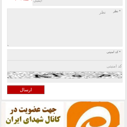
* نظر
* کد امنیتی