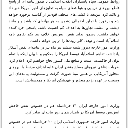
روابط عمومی سپاه پاسداران انقلاب اسلامی با صدور بیانیه ای از پاسخ
قاطع نیروهای دریایی و هوا فضای سپاه به تجاوزهای اخیر آمریکا خبر داد
و تاکید کرد: من‌بعد با کشتی‌های متخلف قوی‌تر از گذشته برخورد خواهد
شد و برخورد با تجاوز احتمالی دشمن به هر بهانه‌ای که باشد ولو مانند
دیشب و امشب تجاوزها به اهداف کم اهمیت باشد، پاسخی خرد کننده
خواهد داشت. دشمن بداند نقض آتش‌بس خلاف بند یکم تفاهم نامه
اسلام‌آباد است و توقف کلی روندها را در پی خواهد داشت.
وزارت امور خارجه دیروز شنبه ششم تیر ماه نیز در بیانیه‌ای نقض آشکار
یادداشت تفاهم اسلام‌آباد توسط آمریکا را محکوم و با بیان اینکه با تمام
توان از حاکمیت، امنیت و منافع ملی کشور دفاع خواهیم کرد، اعلام کرد:
ضربات دفاعی نیروهای مسلح مقتدر ایران علیه اهداف مرتبط با نیروهای
متجاوز آمریکایی بر همین مبنا صورت گرفت و مسئولیت پیامدهای این
وضعیت بر عهده رژیم متجاوز و عهدشکن آمریکا و همدستانش است.
وزارت امور خارجه ایران ۲۱ خردادماه هم در خصوص نقض فاحش
آتش‌بس توسط آمریکا در بامداد همان روز بیانیه‌ای صادر کرد.
وزارت امور خارجه جمهوری اسلامی ایران ۲۰ خردادماه هم در خصوص