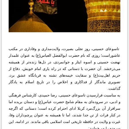
تاسوعای حسینی، روز تجلی بصیرت، ولایت‌مداری و وفاداری در مکتب
عاشوراست؛ روزی که نام حضرت ابوالفضل العباس(ع) به عنوان علمدار
نهضت حسینی و اسوه ایثار و جوانمردی، در دل‌ها زنده‌تر از همیشه
می‌درخشد. آن حضرت با دستانی که در راه یاری امام خویش، دفاع از
حریم اهل‌بیت(ع) و سقایت خیمه‌های تشنه به قربانگاه عشق برد،
تصویری ماندگار از فداکاری و اخلاص را در تاریخ اسلام به یادگار
گذاشت.
به مناسبت فرارسیدن تاسوعای حسینی، رضا حمیدی، کارشناس فرهنگی
و ادبی، در سروده‌ای به مقام شامخ حضرت عباس(ع) و دستان بریده اما
سرافراز آن بزرگ‌مرد کربلا ادای احترام کرده است؛ دستانی که اگرچه
در کنار فرات از تن جدا شدند، اما تا همیشه به عنوان پرچم‌داران وفا،
غیرت و ولایت در حافظه تاریخی امت اسلامی باقی ماندند. در ادامه، این
سروده را می‌خوانید: