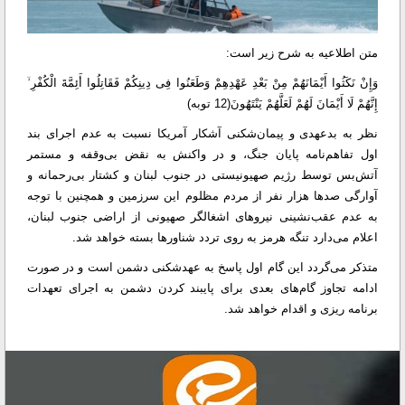
متن اطلاعیه به شرح زیر است:
وَإِنْ نَکَثُوا أَیْمَانَهُمْ مِنْ بَعْدِ عَهْدِهِمْ وَطَعَنُوا فِی دِینِکُمْ فَقَاتِلُوا أَئِمَّةَ الْکُفْرِ ۙ
إِنَّهُمْ لَا أَیْمَانَ لَهُمْ لَعَلَّهُمْ یَنْتَهُونَ(12 توبه)
نظر به بدعهدی‌ و پیمان‌شکنی آشکار آمریکا نسبت به عدم اجرای بند
اول تفاهم‌نامه پایان جنگ، و در واکنش به نقض بی‌وقفه و مستمر
آتش‌بس توسط رژیم صهیونیستی در جنوب لبنان و کشتار بی‌رحمانه و
آوارگی صدها هزار نفر از مردم مظلوم این سرزمین و همچنین با توجه
به عدم عقب‌نشینی نیروهای اشغالگر صهیونی از اراضی جنوب لبنان،
اعلام می‌دارد تنگه هرمز به روی تردد شناورها بسته خواهد شد.
متذکر می‌گردد این گام اول پاسخ به عهدشکنی دشمن است و در صورت
ادامه تجاوز گام‌های بعدی برای پایبند کردن دشمن به اجرای تعهدات
برنامه ریزی و اقدام خواهد شد.