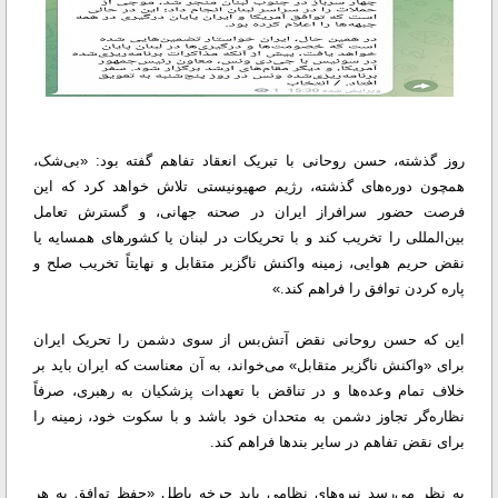
روز گذشته، حسن روحانی با تبریک انعقاد تفاهم گفته بود: «بی‌شک،
همچون دوره‌های گذشته، رژیم صهیونیستی تلاش خواهد کرد که این
فرصت حضور سرافراز ایران در صحنه جهانی، و گسترش تعامل
بین‌المللی را تخریب کند و با تحریکات در لبنان یا کشور‌های همسایه یا
نقض حریم هوایی، زمینه واکنش ناگزیر متقابل و نهایتاً تخریب صلح و
پاره کردن توافق را فراهم کند.»
این که حسن روحانی نقض آتش‌بس از سوی دشمن را تحریک ایران
برای «واکنش ناگزیر متقابل» می‌خواند، به آن معناست که ایران باید بر
خلاف تمام وعده‌ها و در تناقض با تعهدات پزشکیان به رهبری، صرفاً
نظاره‌گر تجاوز دشمن به متحدان خود باشد و با سکوت خود، زمینه را
برای نقض تفاهم در سایر بندها فراهم کند.
به نظر می‌رسد نیروهای نظامی باید چرخه باطل «حفظ توافق به هر