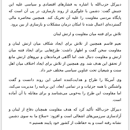
دبیرکل حزب‌الله با اشاره به فشارهای اقتصادی و سیاسی علیه این
جنبش گفت: دشمن با جلوگیری از روند بازسازی، در پی آن است که
پایگاه مردمی مقاومت را علیه آن تحریک کند. همچنین محاصره مالی
گسترده‌ای اعمال شده تا امکان درمان مشکلات و بازسازی از بین برود.
تلاش برای فتنه میان مقاومت و ارتش لبنان
نعیم قاسم همچنین از تلاش برای ایجاد شکاف میان ارتش لبنان و
مقاومت سخن گفت و اظهار داشت: طرح‌هایی برای ایجاد فتنه میان
ارتش و مقاومت دنبال شد، اما آگاهی فرماندهان و نیروهای ارتش مانع
از تحقق این هدف شد. وی همچنین از تلاش برای ایجاد اختلاف میان اهل
سنت و شیعیان تحت عناوین سیاسی مختلف خبر داد.
وی آمریکا را طراح و هدایت‌کننده اصلی این روند دانست و گفت
واشنگتن با همه جزئیات و در تمامی ابعاد، این برنامه را مدیریت می‌کند،
اما مقاومت این طرح را به‌خوبی می‌شناسد و برای مقابله با آن آماده
است.
دبیرکل حزب‌الله تأکید کرد که هدف مقاومت همچنان دفاع از لبنان و
آزادسازی سرزمین‌های اشغالی است و افزود: «سلاح ما به سوی دشمن
نشانه رفته است و به حفاظت از کشور خود پایبند هستیم.»