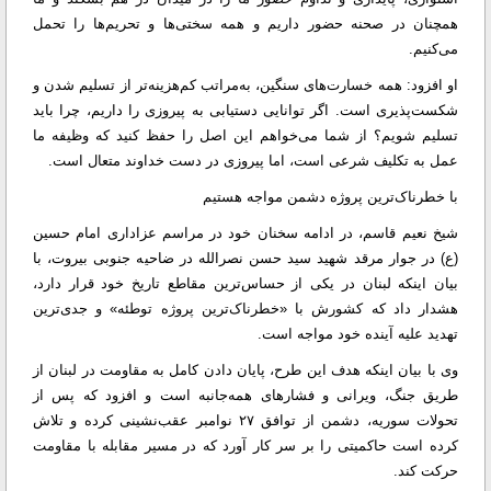
همچنان در صحنه حضور داریم و همه سختی‌ها و تحریم‌ها را تحمل
می‌کنیم.
او افزود: همه خسارت‌های سنگین، به‌مراتب کم‌هزینه‌تر از تسلیم شدن و
شکست‌پذیری است. اگر توانایی دستیابی به پیروزی را داریم، چرا باید
تسلیم شویم؟ از شما می‌خواهم این اصل را حفظ کنید که وظیفه ما
عمل به تکلیف شرعی است، اما پیروزی در دست خداوند متعال است.
با خطرناک‌ترین پروژه دشمن مواجه هستیم
شیخ نعیم قاسم، در ادامه سخنان خود در مراسم عزاداری امام حسین
(ع) در جوار مرقد شهید سید حسن نصرالله در ضاحیه جنوبی بیروت، با
بیان اینکه لبنان در یکی از حساس‌ترین مقاطع تاریخ خود قرار دارد،
هشدار داد که کشورش با «خطرناک‌ترین پروژه توطئه» و جدی‌ترین
تهدید علیه آینده خود مواجه است.
وی با بیان اینکه هدف این طرح، پایان دادن کامل به مقاومت در لبنان از
طریق جنگ، ویرانی و فشارهای همه‌جانبه است و افزود که پس از
تحولات سوریه، دشمن از توافق ۲۷ نوامبر عقب‌نشینی کرده و تلاش
کرده است حاکمیتی را بر سر کار آورد که در مسیر مقابله با مقاومت
حرکت کند.