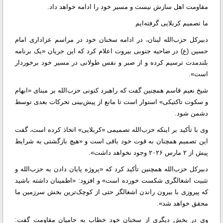
مقاومت اهل سازش نیست و مسیر خود را ادامه خواهد داد.
ما تصمیم کربلایی گرفته‌ایم
دبیرکل حزب‌الله لبنان، در ادامه سخنان خود در مراسم عزاداری امام
حسین (ع) در ضاحیه جنوبی بیروت اعلام کرد که این جریان «یک برنامه
بلندمدت ترسیم کرده و از صبر و نفس طولانی در مسیر خود برخوردار
است».
شیخ نعیم قاسم همچنین گفت که راهبرد کنونی حزب‌الله بر مبنای «ابهام
و سکوت تاکتیکی» استوار است تا مانع از پیش‌بینی تحرکات بعدی توسط
دشمن شود.
وی با تأکید بر اینکه حزب‌الله تصمیمی «کربلایی» اتخاذ کرده است، گفت
این تصمیم همچنان به قوت خود باقی است و «هیچ بازگشتی به شرایط
پیش از ۲ مارس ۲۰۲۶ وجود نخواهد داشت».
دبیرکل حزب‌الله همچنین تأکید کرد که «پروژه پایان دادن به حزب‌الله و
تثبیت اشغالگری شکست خورده است» و افزود: «اطمینان داشته باشید
که پیروزی با بیرون راندن اشغالگر حتی از کوچک‌ترین بخش سرزمین ما
محقق خواهد شد».
وی در بخش دیگری از سخنان خود خطاب به حامیان مقاومت گفت: