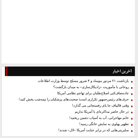
آخرین اخبار
بازداشت ۲۱ مزدور موساد و ۴ شرور مسلح توسط وزارت اطلاعات
روحانی با مأموریت «رادیکال‌سازی» به میدان بازگشت؟
جاده‌صاف‌کنی اصلاح‌طلبان برای تهاجم نظامی آمریکا
حرف‌های رئیس‌جمهور تکراری است| صحبت‌های پزشکیان را نیمه‌شب پخش کنید!
وقتی قالیباف جا پای رفسنجانی می گذارد!
در حال حاضر مذاکره‌ای با آمریکا نداریم
خانم مهاجرانی، آب به آسیاب دشمن ریختید!
تطهیر پهلوی به نمایش خانگی رسید!
سلبریتی‌هایی که در برابر جنایت آمریکا «لال» شدند!