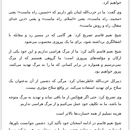
خواهیم کرد.
وی گفت: ما در حزب‌الله لبنان باور داریم که «حسین، راه ماست»؛ یعنی
«محمد، راه ماست»، یعنی «اسلام، راه ماست» و یعنی «دین خدای
متعال، راه و روش ماست».
شیخ نعیم قاسم تصریح کرد: هر گامی که در مسیر رد و مقابله با
اشغالگری برداشته شود، برای ما یک پیروزی محسوب می‌شود.
شیخ نعیم قاسم تأکید کرد: ما از مرگ هراسی نداریم و این خود یکی از
ارکان و مؤلفه‌های پیروزی است؛ ما گروهی هستیم که از مرگ
نمی‌ترسیم و همواره در برابر کسانی که ما را به مرگ تهدید می‌کنند،
پیروز خواهیم بود.
دبیرکل حزب‌الله خاطرنشان کرد: مرگی که دشمن از آن به‌عنوان یک
سلاح برای تهدید استفاده می‌کند، در واقع سلاح مؤثری نیست.
وی تصریح کرد: حتی اگر هیچ‌کس از ما باقی نماند و تهدید به مرگ متوجه
ما باشد، ما به تکلیف خود عمل می‌کنیم و از مرگ هراسی نداریم.
هزینه تسلیم از همه خسارت‌ها بالاتر است
شیخ نعیم قاسم در ادامه اسخنان خود تأکید کرد: دشمن نتوانست باورها،
استواری، پایداری و تداوم حضور ما را در میدان در هم بشکند و ما