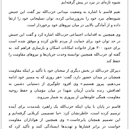
شیوه تازه‌ای در نبرد در پیش گرفته‌ایم
نعیم قاسم با اشاره به وضعیت میدانی حزب‌الله نیز گفت این جنبش
شیوه‌های نبرد خود را به‌روزرسانی کرده، توان تسلیحاتی خود را ارتقا
داده و از آمادگی بالایی در میان نیروهای خود برخوردار است.
وی همچنین به اقدامات اجتماعی حزب‌الله اشاره کرد و گفت این جنبش
در حد توان خود برای حمایت از مردم تلاش کرده و موفق شده است
برای حدود ۳۰۰ هزار خانواده امکانات اسکان و بازسازی فراهم کند. به
گفته او، حزب‌الله همچنین توانسته وحدت جریان‌ها و نیروهای مقاومت را
حفظ کند.
دبیرکل حزب‌الله در بخش دیگری از سخنان خود با تأکید بر اینکه مقاومت
همچنان در میدان حضور دارد، گفت: «هر روزی که به مسیر خود ادامه
می‌دهیم، پیروز هستیم.» وی افزود جلوگیری از دستیابی دشمن به
اهدافش، زنده ماندن آرمان شهدا در میان مؤمنان و حفظ روحیه
مقاومت، همگی جلوه‌هایی از پیروزی به شمار می‌روند.
قاسم در پایان با بیان اینکه حزب‌الله یک راهبرد بلندمدت برای آینده
ترسیم کرده است، خاطرنشان کرد: «ما تصمیمی کربلایی گرفته‌ایم و
این تصمیم همچنان پابرجاست.» وی همچنین از هواداران مقاومت
خواست در برابر فشارها و تهدیدها ایستادگی کنند و تأکید کرد که