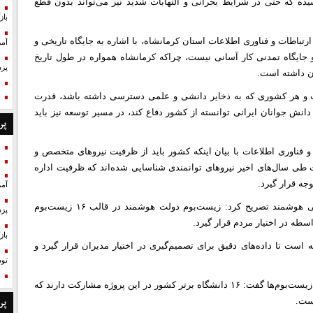
ه که حتی در شرایط بحرانی و التهابات شدید نیز می‌تواند بدون قطع
با
رتباطات و فناوری اطلاعات استان کرمانشاه، با اشاره به جایگاه تاریخی و
آمر
و جایگاه تمدنی کار آسانی نیست، چراکه کرمانشاه همواره در طول تاریخ
پزش
ن داشته است.
ست و هر کشوری که به ذخایر دانشی و علمی دسترسی داشته باشد، قدرت
انش جوانان ایرانی توانسته از کشور دفاع کند، در مسیر توسعه نیز باید
پر
 فناوری اطلاعات با بیان اینکه کشور باید از ظرفیت نیروهای متخصص و
 طی سال‌های اخیر نیروهای توانمندی شناسایی شده‌اند که ظرفیت اداره
جه قرار گیرد.
آمر
حاتمی‌زاده با اشاره به رویکرد دولت چهاردهم در حوزه حکمرانی هوشمند تصریح کرد: زیست‌بوم دولت هوشمند در قالب ۱۶ زیست‌بوم
پزش
طه در اختیار مردم قرار گیرد.
با
است تا داده‌های دقیق برای تصمیم‌گیری در اختیار مدیران قرار گیرد و
تو
معاون وزیر ارتباطات با اشاره به نقش دانشگاه‌ها در طراحی این زیست‌بوم‌ها گفت: ۱۶ دانشگاه برتر کشور در این پروژه مشارکت دارند که
پر
است.