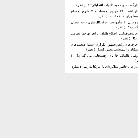
بازگشت دولت به "ادبیات انتخاباتی" !
( نظر)
بازداشت ۲۱ مزدور موساد و ۴ شرور مسلح
سط وزارت اطلاعات
( نظر)
روحانی با مأموریت «رادیکال‌سازی» به میدان
زگشت؟
( نظر)
جاده‌صاف‌کنی اصلاح‌طلبان برای تهاجم نظامی
یکا
( نظر)
حرف‌های رئیس‌جمهور تکراری است| صحبت‌های
کیان را نیمه‌شب پخش کنید!
( نظر)
وقتی قالیباف جا پای رفسنجانی می گذارد!
(
ر)
در حال حاضر مذاکره‌ای با آمریکا نداریم
( نظر)