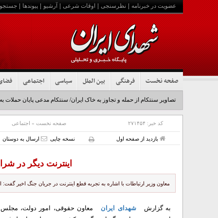
عضویت در خبرنامه
|
نظرسنجی
|
اوقات شرعی
|
آرشیو
|
پیوندها
|
جستجو
صفحه نخست
فرهنگی
بین الملل
سیاسی
اجتماعی
فضای
تصاویر سنتکام از حمله و تجاوز به خاک ایران/ سنتکام مدعی پایان حملات به
کد خبر:
۲۷۱۴۵۴
صفحه نخست
»
اجتماعی
بازدید از صفحه اول
نسخه چاپی
ارسال به دوستان
اینترنت دیگر در شر
معاون وزیر ارتباطات با اشاره به تجربه قطع اینترنت در جریان جنگ اخیر گفت: 
به گزارش
شهدای ایران
معاون حقوقی، امور دولت، مجلس و اس