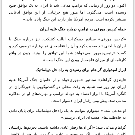
اکنون دو روز از زمانی که ترامپ مدعی شد با ایران به یک توافق صلح
رسیده است، می‌گذرد، اما هنوز هیچ جزئیاتی از این توافق ادعایی
منتشر نکرده است. مردم آمریکا نیاز دارند این جنگ پایان یابد.»
حمله کریس مورفی به ترامپ درباره جنگ علیه ایران
«کریس مورفی» سناتور دموکرات ایالت کنتیکت، نیز درباره جنگ با
ایران با لحنی تند صحبت کرد و آن را «فاجعه‌ای تمام‌عیار» توصیف کرد و
گفت: «رئیس‌جمهور نمی‌خواهد شما این توافق را ببینید، چون در واقع
کارنامه‌ای از میزان فاجعه‌بار بودن این جنگ است.»
ابراز امیدواری گراهام برای رسیدن به راه حل دیپلماتیک
«لیندزی گراهام» سناتور جمهوری‌خواه و از حامیان جنگ آمریکا علیه
ایران نیز روز سه شنبه به وقت محلی در گفت‌وگویی با خبرنگاران در
کنگره آمریکا با ابراز اعتماد به دونالد ترامپ و مهارت‌های او در مذاکره
مدعی شد: پیش‌بینی رفتار ایران دشوار است.
او مدعی شد: «امیدوارم بتوانیم به یک راه‌حل دیپلماتیک برای پایان دادن
به جاه‌طلبی‌های هسته‌ای ایران برسیم.»
گراهام مدعی شد: «اگر آن‌ها رفتار عادی داشته باشند، تحریم‌ها برایشان
کاهش خواهد یافت. اگر به وضعیت عادی برگردند، باز هم از کاهش