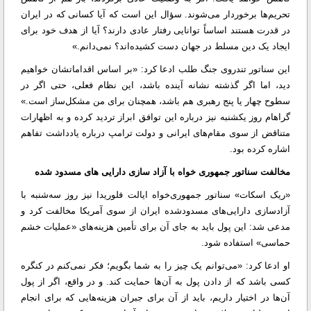
تحریم‌ها برخوردار می‌شوند. سؤال این است که آیا کسانی که در ایران
در قدرت هستند اساساً توانایی رفتار عادی دارند؟ آیا از هدف خود برای
ایجاد یک دین مسلط در جهان دست کشیده‌اند؟ نمی‌دانم.»
این سناتور تندروی جنگ طلب ادعا کرد: «بر اساس اقداماتشان خواهیم
دید، اما اگر گذشته نشانه آینده باشد، این نظام فعلی، حتی اگر در
سطوح چهار یا پنج رهبری هم باشد، همچنان برای من مشکل‌ساز است.»
گراهام روز یکشنبه نیز درباره این توافق ابراز تردید کرده و به اظهارات
متناقض از سوی مقام‌های ایرانی و دولت ترامپ درباره یادداشت تفاهم
اشاره کرده بود.
مخالفت سناتور جمهوری خواه با آزاد سازی دارایی های مسدود شده
«ریک اسکات» سناتور جمهوری‌خواه ایالت فلوریدا نیز روز سه‌شنبه با
آزادسازی دارایی‌های مسدودشده ایران از سوی آمریکا مخالفت کرد و
مدعی شد: این پول باید به جای آن برای تأمین هزینه‌های «عملیات خشم
حماسی» استفاده شود.
او ادعا کرد: «می‌توانم یک چیز را به شما بگویم؛ فکر نمی‌کنم در کنگره
کسی باشد که از دادن پول به آن‌ها حمایت کند. و در واقع، اگر از پول
آن‌ها در اختیار داریم، باید از آن برای جبران هزینه‌هایی که برای انجام