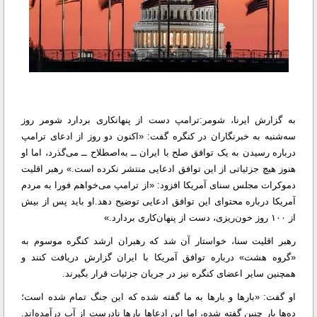
به گزارش ایرنا، شومر:ترامپ دست از پنهانکاری بردارد شومر روز
سه‌شنبه به خبرنگاران در کنگره گفت: «اکنون دو روز از ادعای ترامپ
درباره رسیدن به یک توافق صلح با ایران ــ به‌اصطلاح ــ می‌گذرد، اما او
هنوز هیچ جزئیاتی از این توافق ادعایی منتشر نکرده است.» رهبر اقلیت
دموکرات مجلس سنای آمریکا افزود: «از ترامپ می‌خواهم فورا به مردم
آمریکا درباره محتوای این توافق ادعایی توضیح دهد.او باید پس از بیش
از ۱۰۰ روز خون‌ریزی، دست از پنهان‌کاری بردارد.»
رهبر اقلیت سنا، خواستار آن شد که رهبران ارشد کنگره موسوم به
«گروه هشت» درباره توافق آمریکا با ایران گزارش دریافت کنند و
همچنین سایر اعضای کنگره نیز در جریان جزئیات قرار بگیرند.
او گفت: «بارها و بارها به ما گفته شده که این جنگ تمام شده است؛
ده‌ها بار چنین گفته شده، اما این ادعاها بارها نادرست از آب درآمده‌اند.