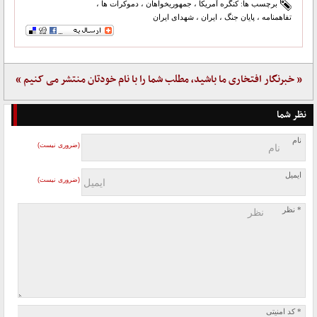
برچسب ها:
کنگره آمریکا
،
جمهوریخواهان
،
دموکرات ها
،
تفاهمنامه
،
پایان جنگ
،
ایران
،
شهدای ایران
« خبرنگار افتخاری ما باشید، مطلب شما را با نام خودتان منتشر می کنیم »
نظر شما
نام
(ضروری نیست)
ایمیل
(ضروری نیست)
* نظر
* کد امنیتی