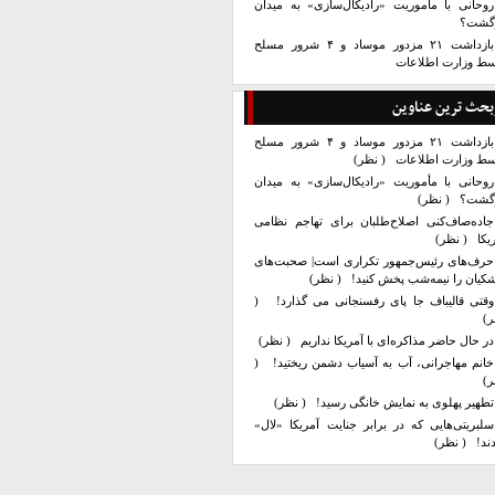
روحانی با مأموریت «رادیکال‌سازی» به میدان
زگشت؟
بازداشت ۲۱ مزدور موساد و ۴ شرور مسلح
سط وزارت اطلاعات
بحث ترین عناوین
بازداشت ۲۱ مزدور موساد و ۴ شرور مسلح
سط وزارت اطلاعات
( نظر)
روحانی با مأموریت «رادیکال‌سازی» به میدان
زگشت؟
( نظر)
جاده‌صاف‌کنی اصلاح‌طلبان برای تهاجم نظامی
یکا
( نظر)
حرف‌های رئیس‌جمهور تکراری است| صحبت‌های
کیان را نیمه‌شب پخش کنید!
( نظر)
وقتی قالیباف جا پای رفسنجانی می گذارد!
(
ر)
در حال حاضر مذاکره‌ای با آمریکا نداریم
( نظر)
خانم مهاجرانی، آب به آسیاب دشمن ریختید!
(
ر)
تطهیر پهلوی به نمایش خانگی رسید!
( نظر)
سلبریتی‌هایی که در برابر جنایت آمریکا «لال»
ند!
( نظر)