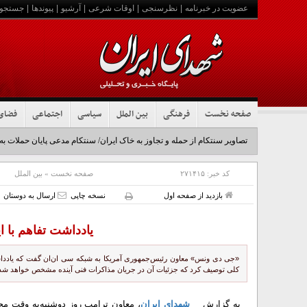
عضویت در خبرنامه
|
نظرسنجی
|
اوقات شرعی
|
آرشیو
|
پیوندها
|
جستجو
صفحه نخست
فرهنگی
بین الملل
سیاسی
اجتماعی
فضای
تصاویر سنتکام از حمله و تجاوز به خاک ایران/ سنتکام مدعی پایان حملات به
کد خبر:
۲۷۱۴۱۵
صفحه نخست
»
بین الملل
بازدید از صفحه اول
نسخه چاپی
ارسال به دوستان
یادداشت تفاهم با 
«جی دی ونس» معاون رئیس‌جمهوری آمریکا به شبکه سی ان‌ان گفت که یادداش
کلی توصیف کرد که جزئیات آن در جریان مذاکرات فنی آینده مشخص خواهد شد
به گزارش
شهدای ایران
، معاون ترامپ روز دوشنبه‌به وقت م