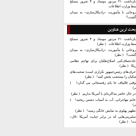
بازداشت ۲۱ مزدور موساد و ۴ شرور مسلح
سط وزارت اطلاعات
روحانی با مأموریت «رادیکال‌سازی» به میدان
زگشت؟
بحث ترین عناوین
بازداشت ۲۱ مزدور موساد و ۴ شرور مسلح
سط وزارت اطلاعات
( نظر)
روحانی با مأموریت «رادیکال‌سازی» به میدان
زگشت؟
( نظر)
جاده‌صاف‌کنی اصلاح‌طلبان برای تهاجم نظامی
یکا
( نظر)
حرف‌های رئیس‌جمهور تکراری است| صحبت‌های
کیان را نیمه‌شب پخش کنید!
( نظر)
وقتی قالیباف جا پای رفسنجانی می گذارد!
(
ر)
در حال حاضر مذاکره‌ای با آمریکا نداریم
( نظر)
خانم مهاجرانی، آب به آسیاب دشمن ریختید!
(
ر)
تطهیر پهلوی به نمایش خانگی رسید!
( نظر)
سلبریتی‌هایی که در برابر جنایت آمریکا «لال»
ند!
( نظر)