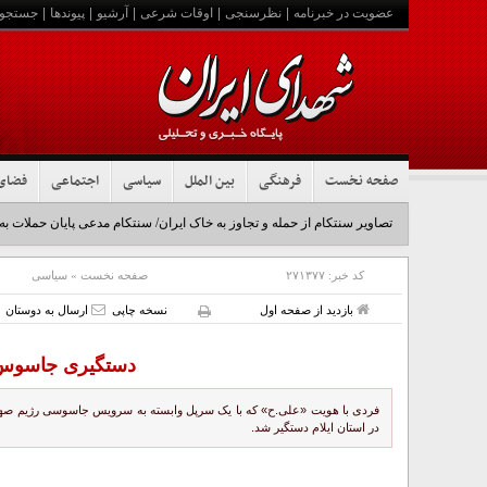
عضویت در خبرنامه
|
نظرسنجی
|
اوقات شرعی
|
آرشیو
|
پیوندها
|
جستجو
صفحه نخست
فرهنگی
بین الملل
سیاسی
اجتماعی
فضای
تصاویر سنتکام از حمله و تجاوز به خاک ایران/ سنتکام مدعی پایان حملات به
کد خبر:
۲۷۱۳۷۷
صفحه نخست
»
سیاسی
بازدید از صفحه اول
نسخه چاپی
ارسال به دوستان
دستگیری جاسوس ر
فردی با هویت «علی.ح» که با یک سرپل وابسته به سرویس جاسوسی رژیم صهیون
در استان ایلام دستگیر شد.