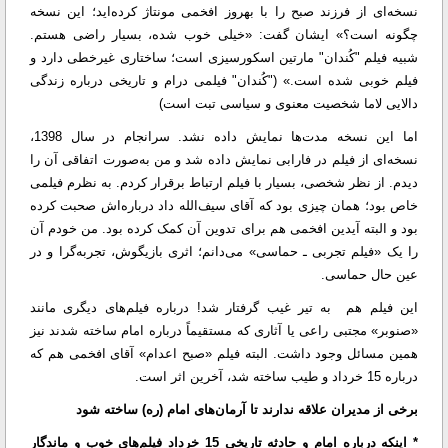
نسخه‌ای از فرزند صبح را با بهروز افخمی مونتاژ کرده‌اید؛ این نسخه
چگونه است؟» ایشان گفت: «خیلی خوب شده، بسیار راضی هستم.
شبیه فیلم "کُندان" مارتین اسکورسیزی است؛ ساختاری غیرخطی دارد و
فیلم خوبی شده است.» ("کُندان" فیلمی درام و تاریخی درباره زندگی
دالایی لاما شخصیت معنوی و سیاسی تبت است)
اما این نسخه مدت‌ها نمایش داده نشد. سرانجام در سال 1398،
نسخه‌ای از فیلم در فارابی نمایش داده شد و من به‌صورت اتفاقی آن را
دیدم. از نظر شخصی، بسیار با فیلم ارتباط برقرار کردم. به نظرم فیلمی
خاص بود؛ همان چیزی بود که آقای سیف‌الله داد درباره‌اش صحبت کرده
بود و البته آیدین افخمی هم برای تدوین آن کمک کرده بود. من خودم آن
را یک «فیلم تجربی ـ حماسی» می‌دانم؛ اثری بازیگوش، تجربه‌گرا و در
عین حال حماسی.
این فیلم هم به تیر غیب گرفتار شد! درباره فیلم‌های دیگری مانند
«صنوبر» مجتبی راعی یا آثاری که مستقیماً درباره امام ساخته شدند نیز
همین مسائل وجود داشت. البته فیلم «صبح اعدام» آقای افخمی هم که
درباره 15 خرداد و طیب ساخته شد، آخرین اثر است.
برخی از مدیران علاقه‌ ندارند تا آرمان‌های امام (ره) ساخته شود
* اینکه درباره امام و حادثه تاریخی 15 خرداد فیلم‌های خوب و ماندگار