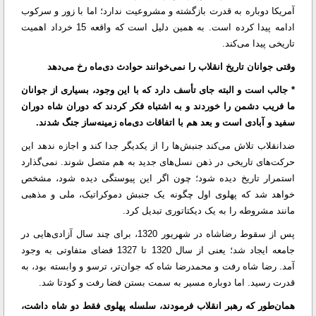
آمریکا دوباره به قدرت بازگشته و مشروعیت ندارد؛ اما با زور و سرکوب
ادامه پیدا کرده است. به همین دلیل است که واقعه 15 خرداد اهمیت
تاریخی پیدا می‌کند.
وقتی جوانان تاریخ انقلاب را نمی‌خوانند حوادث دی‌ماه رخ می‌دهد
* جالب است و البته جای تأسف دارد که با این وجود، بسیاری از جوانان
ما فریب دشمن را خوردند و به اشتباه فکر کردند که دوران شاه دوران
سفید و آبادی است و بعد هم با اتفاقات دی‌ماه زمینه‌ساز جنگ شدند.
ضدانقلاب تلاش می‌کند جنبش‌ها را از یکدیگر جدا کند و اجازه ندهد این
حرکت‌های تاریخی در ذهن نسل‌های جدید به هم متصل شوند. نمی‌گذارد
استمرار تاریخ دیده شود؛ چون اگر این پیوستگی دیده شود، مشخص
خواهد شد که پهلوی اول چگونه یک جنبش دموکراتیک، ملی و مذهبی
مانند مشروطه را به یک دیکتاتوری تبدیل کرد.
پس از سقوط رضاشاه در شهریور 1320، برای چند سال آزادی‌هایی در
جامعه ایجاد شد؛ یعنی از سال 1320 تا 1327 فضای متفاوتی به وجود
آمد. رضا شاه رفت و محمدرضا شاه که جوان‌تر، ترسو و وابسته بود، به
قدرت رسید. اما دوباره مسیر به سمت بستن فضا رفت و کودتا شد.
همان‌طور که رهبر انقلاب فرمودند، سلسله پهلوی فقط دو شاه داشت،