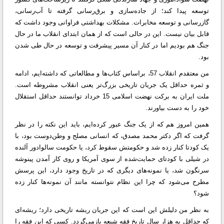
توسعه پیدا کند؛ از جاده‌سازی و برق‌رسانی گرفته تا آب‌رسانی،
گازرسانی و توسعه مخابرات. مشکلات بهداشتی فراوانی وجود داشت که
قابل بیان نیست. این در حالی است که از همان ابتدای انقلاب ما در حال
جنگ هم بودیم اما در کنار آن مسیر پیشرفت و توسعه در حال طی شدن
بود.
من معتقدم انقلاب 57، براساس کتاب‌ها و مطالعاتی که داشته‌ایم، ادامه
و ثمره حداقل یک جریان تاریخی بزرگ‌تر یعنی انقلاب مشروطه است.
ملت ایران به برکت نهضت اسلامی 15 خرداد توانستند حداقل استقلال
خود را به دست بیاورند.
همین امروز هم که از یک جنگ عبور کرده‌ایم، باید این نکته را در نظر
گرفت که اگر دکتر محمد مصدق، که انسانی مصلح و وطن‌دوست بود، با
یک کودتا کنار زده شد و حکومتش سقوط کرد، یا حکومت سالوادور آلنده
در شیلی با کودتای حمایت‌شده از سوی آمریکا و روی کار آمدن پینوشه
سرنگون شد، یا نمونه‌های دیگری که در تاریخ وجود دارد، این پرسش
مطرح می‌شود که چرا این نظام نتوانسته مانند آن نمونه‌ها کنار زده
شود؟
به نظر من دلیلش این است که این جریان ریشه تاریخی دارد؛ ریشه‌ای
که حداقل به هزار سال تاریخ فقه شیعه بازمی‌گردد. کسی که این فقه را