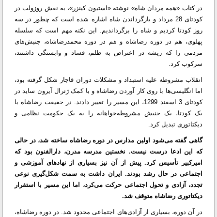
در کتاب «همه مردان شاه» نوشته «استیون کینزر»، به نقش روزولت در
کودتای 28 مرداد و بازگرداندن شاه اشاره شده است که چطور در سه
روز کودتا کردیم و شاه را برگرداندیم. این نکته مهم است که سلسله
پهلوی، هم در دوره رضاشاه و هم در دوره محمدرضاشاه، جنبش‌های
مردمی را که ریشه در اعتراض به ظلم، فساد و وابستگی داشتند،
سرکوب کرد.
انقلاب مشروطه علیه استبداد و مشکلات دوران قاجار شکل گرفته بود،
اما انگلیسی‌ها با روی کار آوردن رضاشاه و با کمک ژنرال آیرون ساید در
کودتای 3 اسفند 1299، این مسیر را تغییر دادند. در حقیقت رضاشاه با
یک کودتا، یک جنبش مشروطه‌خواهانه را به یک حکومت نظامی و
دیکتاتوری تبدیل کرد.
گاهی گفته می‌شود اولین مدارس در دوره رضاشاه ساخته شد، در حالی
که این ادعا درست نیست. نخستین مدرسه مدرن، دارالفنون بود که
امیرکبیر تأسیس کرد. پیش از آن نیز بسیاری از نهادهای آموزشی و
اجتماعی در حال رشد بودند. ایران داشت به سمت شکل‌گیری نوعی
تجدد، آزادی و تحول اجتماعی حرکت می‌کرد، اما این مسیر با استقرار
دیکتاتوری رضاشاه متوقف شد.
در آن دوره، بسیاری از آزادی‌های اجتماعی محدود شد. در دوره رضاشاه،