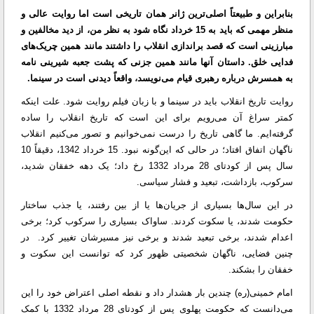
بنابراین و طبیعتاً اصلی‌ترین ژانر همان تاریخی است اما روایت عالی و
منظر مهمی که باید به 15 خرداد نگاه شود به نظر من، از دید مخالفین و
مبارزینی است که قصد براندازی انقلاب را داشتند مانند همین چریک‌های
فدایی خلق. داستان آنها مانند همین جزنی که پشت جعبه شیرینی نامه
به همسرش درباره رهبری قیام می‌نویسد، واقعاً دیدنی است در سینما.
روایت تاریخ انقلاب باید در سینما و با زبان فیلم روایت شود. علت اینکه
کمتر سراغ آن می‌رویم برای این است که تاریخ انقلاب را ساده‌
گرفته‌ایم. ما گاهی تاریخ را درست نمی‌خوانیم و تصور می‌کنیم انقلاب
ناگهان اتفاق افتاد؛ در حالی که این‌گونه نبود. 15 خرداد 1342، دقیقاً 10
سال پس از کودتای 28 مرداد 1332 رخ داد؛ یک دهه خفقان شدید،
سرکوب، بازداشت، تبعید و فشار سیاسی.
در این سال‌ها بسیاری از جریان‌ها یا از بین رفتند، یا جذب ساختار
حکومت شدند، یا سکوت کردند. ساواک بسیاری را سرکوب کرد؛ برخی
اعدام شدند، برخی تبعید شدند و برخی نیز مسیرشان تغییر کرد. در
چنین فضایی، ناگهان شخصیتی ظهور کرد که توانست این سکوت و
خفقان را بشکند.
امام خمینی(ره) چندین بار هشدار داد و نقطه اصلی اعتراض خود را این
می‌دانست که حکومت پهلوی پس از کودتای 28 مرداد 1332 با کمک