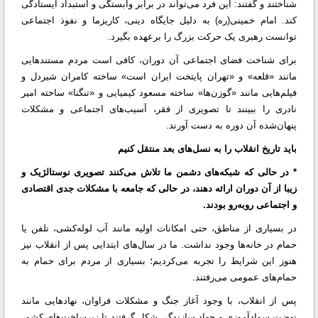
شناختند و گفتند: این فرد می‌تواند در برابر وابستگی و استبداد ایستادگی
کند. امام خمینی(ره) به دلیل جایگاه دینی، کاریزما و نفوذ اجتماعی
توانست رهبری یک حرکت بزرگ را برعهده بگیرد.
برای شناخت فضای اجتماعی آن دوران، کافی است مردم مستندهایی
مانند «قلعه» و «تهران پایتخت ایران است» ساخته کامران شیردل و
فیلم‌هایی مانند «گوزن‌ها» ساخته مسعود کیمیایی و «تنگنا» ساخته امیر
نادری را ببینند تا تصویری از فقر، آسیب‌های اجتماعی و مشکلات
پنهان‌شده آن دوره به دست آورند.
باید تاریخ انقلاب را به نسل‌های بعد منتقل کنیم
* در حالی که شبکه‌های دشمن ما تلاش می‌کنند تصویری نوستالژیک و
زیبا از آن دوران ارائه دهند، در حالی که جامعه با مشکلات جدی اقتصادی
و اجتماعی روبه‌رو بودند.
در بسیاری از مناطق، حتی امکانات اولیه مانند آب لوله‌کشی، تلفن یا
حمام در خانه‌ها وجود نداشت. ما در سال‌های ابتدایی پس از انقلاب نیز
هنوز این شرایط را تجربه می‌کردیم؛ بسیاری از مردم برای حمام به
حمام‌های عمومی می‌رفتند.
پس از انقلاب، با وجود آغاز جنگ و مشکلات فراوان، نهادهایی مانند
نهضت سوادآموزی و جهاد سازندگی شکل گرفتند تا زیرساخت‌های کشور