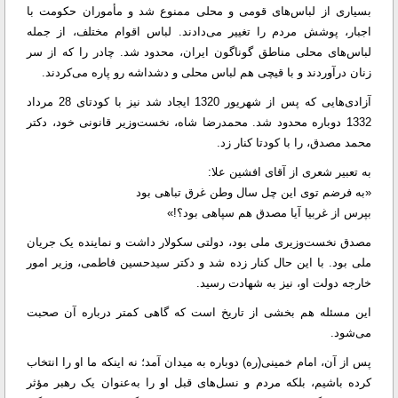
بسیاری از لباس‌های قومی و محلی ممنوع شد و مأموران حکومت با
اجبار، پوشش مردم را تغییر می‌دادند. لباس اقوام مختلف، از جمله
لباس‌های محلی مناطق گوناگون ایران، محدود شد. چادر را که از سر
زنان درآوردند و با قیچی هم لباس محلی و دشداشه رو پاره می‌کردند.
آزادی‌هایی که پس از شهریور 1320 ایجاد شد نیز با کودتای 28 مرداد
1332 دوباره محدود شد. محمدرضا شاه، نخست‌وزیر قانونی خود، دکتر
محمد مصدق، را با کودتا کنار زد.
به تعبیر شعری از آقای افشین علا:
«به فرضم توی این چل سال وطن غرق تباهی بود
بپرس از غربیا آیا مصدق هم سپاهی بود؟!»
مصدق نخست‌وزیری ملی بود، دولتی سکولار داشت و نماینده یک جریان
ملی بود. با این حال کنار زده شد و دکتر سیدحسین فاطمی، وزیر امور
خارجه دولت او، نیز به شهادت رسید.
این مسئله هم بخشی از تاریخ است که گاهی کمتر درباره آن صحبت
می‌شود.
پس از آن، امام خمینی(ره) دوباره به میدان آمد؛ نه اینکه ما او را انتخاب
کرده باشیم، بلکه مردم و نسل‌های قبل او را به‌عنوان یک رهبر مؤثر