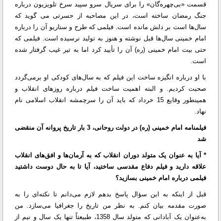
قسمت «بی‌چهره‌گان» را برای سریال سرو سپید سرخ تلویزیون درباره
جنگ رمضان ساخته است، در این مصاحبه از حسرتی می گوید که
سال‌ها است بر دلش مانده است. فیلمی که طرح و سناریو آن را درباره
امام خمینی سال‌ها قبل نوشته و هنوز به تولید نرسیده است. فیلمی که
حتی بیت امام خمینی (ره) آن را تأیید کرد اما به تیر غیب گرفتار شده
است.
با او درباره انگیزه ساخت این فیلم که به سال‌های کودکی او برمی‌گردد
صحبت کردیم. و البته اهمیت ساخت فیلم درباره روزهای انقلاب و
همینطور وقایع 15 خرداد که باید آن را سرچمشه انقلاب اسلامی نام
نهاد.
فیلمنامه امام خمینی (ره) در دولت روحانی، 3 بار تاریخ پروانه آن منقضی
شد
* آیا به عنوان یک متولد دوران انقلاب که به آرمان‌ها و افق‌های انقلاب
علاقه دارید و فیلم دفاع مقدسی ساختید، آیا تا به حال دوست داشتید
فیلمی درباره امام خمینی بسازید؟
قبل از اینکه به این سؤال پاسخ بدهم لازم می‌دانم تا نکته‌ای را به
صورت مقدمه بیان کنم. به نظر من تاریخ را جغرافیا می‌سازد. من
به‌عنوان یک آبادانی که متولد سال 1358، طبیعتاً تنها یک سال و نیم از