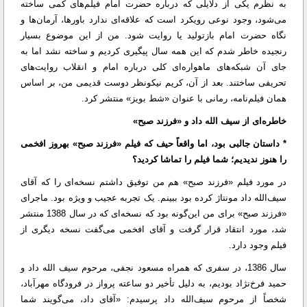
به نظرم یکی از دلایلی که درباره حضرت امام فیلم‌های کمی ساخته
می‌شود، وجود نوعی رویکرد است که علاقه‌ای ندارد باورها، آرمان‌ها و
نگاه حضرت امام بازتولید یا روایت شود. من از این موضوع بسیار
رنجیده خاطر شدم که این همه سال پیگیری کردیم و ساخته نشد اما به
جای آن شبکه‌های ماهواره‌ای کلی درباره امام و انقلاب روایت‌های
تحریفی ساختند. بعد از آن، کریم نیکونظر دوست قدیمی من، بر اساس
همان فیلم‌نامه، رمانی با عنوان «شط بویز» منتشر کرد.
خاطره‌ای از سیف الله داد و «فرزند صبح»
* داستان جالبی بود، اما واقعاً حیف که فیلم «فرزند صبح» بهروز افخمی
را هنوز ندیدیم؛ شما فیلم را تماشا کردید؟
در مورد فیلم «فرزند صبح» هم من توفیق داشتم نسخه‌ای را که آقای
سیف‌الله داد مونتاژ کرده بود ببینم. یک تجربه عجیب و ویژه بود. ماجرای
«فرزند صبح» برای من این‌گونه بود که نسخه‌ای که در سال 1388 منتشر
شد، مورد انتقاد قرار گرفت و آقای افخمی می‌گفت نسخه دیگری از
فیلم وجود دارد.
سال 1386، در سفری که همراه مسعود نجفی، مرحوم سیف الله داد و
حمید فرخ‌نژاد بودیم، به دلیل تأخیر دو ساعته پرواز در فرودگاه مهرآباد،
شخصاً از مرحوم سیف‌الله داد پرسیدم: «آقای داد، می‌گویند شما