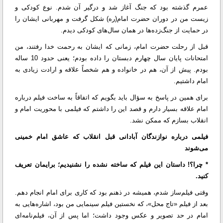
عمرم گذشته بود که جنگ آغاز شد و درگیر آن شدم. نوع کودکی و
زیست من در دوران حضرت امام(ره) شکل گرفت و مهربانی ایشان را
در حمایت از جنگ‌زده‌ها در همان سال‌های کودکی دیدم.
قبل از رحلت حضرت امام، زمانی که ایشان به رحمت خدا رفتند، من
امتحانات پایان سال چهارم دبستان را داده بودم؛ یعنی حدود 10 ساله
بودم. پیش از آن، هم در خانواده و هم شخصاً علاقه و ارادت زیادی به
امام داشتیم.
برای همین در پاسخ به سؤال باید بگویم که اتفاقاً به ساخت فیلم درباره
امام علاقه بسیار دارم و قصد این را داشتم که فیلمی با محوریت امام و
انقلاب بسازم که ممکن نشد.
فیلمی درباره نوازندگان آبادانی قبل انقلاب که عاشق امام خمینی
می‌شوند
* چرا؟! داستان این فیلم که ساخته نشده را نشنیدیم؛ برایمان تعریف
کنید.
وقتی فیلم‌ساز شدم، همیشه در ذهنم بود که کاری برای امام انجام دهم.
بعد از فیلم «تاج محل»، که نخستین فیلم سینمایی من بود، اشاره‌هایی به
امام در حد تصویر و عکس وجود داشت؛ اما پس از آن، فیلم‌نامه‌ای