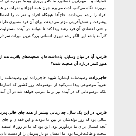
عملیات و... مهم‌ترین دستاورد ما کادر پروری بوده؛ من زمانی که
می‌برند نگاه می‌کنم، لذت می‌برم چون همه اجزاء و نفرات در ه
افراد را رشد می‌دادند، حاج‌آقا هیچگاه افراد و نفرات را اص
پیشرفت و نقش‌آفرینی مؤثر می‌دیدند، برای آن فرد مسیری طراحی 
و حتی اعتقادی آن فرد رشد پیدا کند تا بتوانند در آینده مسئولیت
کارآمد باشد.
این الگو رشد نیروی انسانی بزرگ‌ترین میراث سردار ح
فارس: آیا در میان وسایل، یادداشت‌ها یا صحبت‌های باقی‌مانده ا
هنوز کمتر درباره آن صحبت شده؟
حاجی‌زاده:
تقریباً موضوعی پیدا نمی‌کنید از موضوعات روز کشور که اشاره‌ا
بلکه موضوعاتی که در آینده نیز بر ما مترتب خواهد شد در آن آم
فارس: در این یک سال، چه زمانی بیشتر از همه جای خالی پدرت
سالی بود که روز تولدشان در بین ما نبودند و این فقدان و جای 
آنچه امسال بر
سخت و طاقت‌فرسا بود. ما امسال دو بار پدرمان را از دست دادیم، یکبار 23 خرداد و یکبار ه