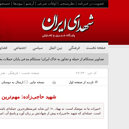
عضویت در خبرنامه
|
نظرسنجی
|
اوقات شرعی
|
آرشیو
|
پیوندها
|
جستجو
صفحه نخست
فرهنگی
بین الملل
سیاسی
اجتماعی
فضای
تصاویر سنتکام از حمله و تجاوز به خاک ایران/ سنتکام مدعی پایان حملات به
کد خبر:
۲۷۱۳۳۰
صفحه نخست
»
فرهنگی - هنر
بازدید از صفحه اول
نسخه چاپی
ارسال به دوستان
شهید حاجی‌زاده: مهم‌ترین د
«میراث ما نه موشک است، نه پهپاد...»؛ این شاید غیرمنتظره‌ترین جمله‌ای باشد
است. جمله‌ای که شهید حاجی‌زاده پیش از شهادتش بر زبان آورد و پاسخ آن، ا