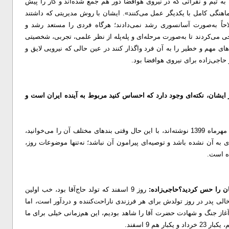
 به تیم و نفراتی که در نیروی هوافضا دور هم جمع شده‌اند و کار را پیش
ماهنگی کامل با یکدیگر عمل می‌کنند».
ایشان با روش مدیریتی که داشتند
طلاحاً به‌صورت آسانسوری رشد نمی‌دادند؛ هرگاه فردی را مستعد رشد و
می‌کردند تا به‌صورت مرحله‌ای و پله‌پله از نظر علمی، تجربی، شخصیتی
‌های مهم و خطیر را به آن فرد واگذار کنند در عین حالی که نیرویی لایق و
اجی‌زاده برای نیروی هوافضا بود‌.
ز ایشان، نکته‌ای وجود دارد که احساس کنید مربوط به آینده ایران است و
وصیت‌نامه ایشان؛ شهید حاجی‌زاده این وصیت‌نامه را مهرماه 1399 نوشته‌اند، با این حال وقتی بندهای مختلف آن را می‌خوانید،
ی به آن نشده باشد و توصیه‌ای پیرامون آن نباشد؛ نه‌تنها موضوعات روز،
ده است.
ان را حس کردید؟
حاجی‌زاده:
روز 9 اسفند که تولد حاج‌آقا بود، خب اولین
خالی پدر در روز تولدش برای هر فرزندی ناراحت‌کننده و دردآور است، اما
ای ما دردآورتر بود، این بود که ما در روز 9 اسفند آغاز جنگ و شهادت حضرت آقا را شاهد بودیم، این هم‌زمانی خیلی برای ما
م 9 اسفند.