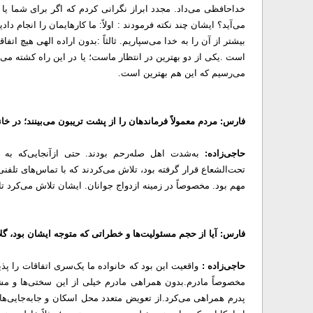
خداحافظی می‌داد. مجدد ابراز نگرانی کردم که اگر برای شما یا
می‌آید؟
ایشان چند نکته فرمودند :
اولاً: ما کارهایمان را انجام داد
بیشتر از آن را به خدا می‌سپاریم.
ثالثاً :بدون اراده الهی هیچ ات
است .
یکی از دو بهترین در انتظار ماست؛ یا در این راه کشته می
می‌رسیم که این هم بهترین است.
فارس: مردم معمولاً فرماندهان را از پشت تریبون می‌بینند؛ در خا
حاجی‌زاده:
به‌شدت اهل صله‌رحم بودند. حتی ازآنجایی‌که به د
تحت‌الشعاع قرار گرفته بود، تلاش می‌کردند که با تماس‌های تلفنی
مهم بود. مخصوصاً در زمینه ازدواج جوانان. ایشان تلاش می‌کرد تا 
فارس: آیا از حجم مسئولیت‌ها و خطراتی که متوجه ایشان بود، گل
حاجی‌زاده :
واقعیت این بود که خانواده ما یک‌سری اتفاقات را پذ
مخصوصاً مادرم.
بدون همراهی مادرم خیلی از این سختی‌ها و مشکل
پدرم همراهی می‌کرد.
از تعویض متعدد محل اسکان و جابه‌جایی‌ها