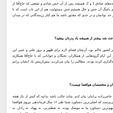
داعش چه بر علیه آمریکایی‌ها و چه بر علیه صهیونیست‌ها در وعده‌های صادق 1 و 2، همیشه پس از آن حس شادی و شعفی که حاج‌آقا از
م دلتنگ آن حس و حال هستیم.
حس مسئولیت هم از این باب است که با
 حد توانمان و در حدی که مقدور باشد ما هم کنار رزمندگانی که در میدان
ث شد بیشتر از همیشه یاد پدرتان بیفتید؟
ور حاکم بود، آن‌چنان فضای لازم برای ظهور و بروز علنی و عینی این
این ایام گروه‌هایی از همکاران، نخبگان و جوانانی که با حاج‌آقا همکاری
ه‌گذاری کرده بودند، مطالبی را بیان می‌کردند بیش‌ازپیش یاد ایشان برایم
هان و متخصصان هوافضا چیست؟
جی‌زاده برایتان بیان کنم. شاید جالب باشد بدانید که کمتر از یک هفته
پیش از شهادت پدر این سؤال را یکی از دوستان بنده از حاج‌آقا می‌پرسند که اصلی‌ترین دستاورد شما طی ۱۶ سال فرماندهی نیروی هوافضا
ترین دستاورد ما نه موشک بوده، نه نقطه‌زنی، نه پهپاد، نه رادار، نه