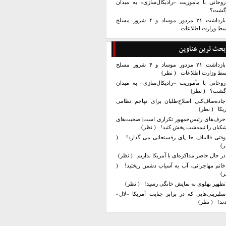
روحانی با مأموریت «رادیکال‌سازی» به میدان
زگشت؟
بازداشت ۲۱ مزدور موساد و ۴ شرور مسلح
سط وزارت اطلاعات
بحث ترین عناوین
بازداشت ۲۱ مزدور موساد و ۴ شرور مسلح
سط وزارت اطلاعات
( نظر)
روحانی با مأموریت «رادیکال‌سازی» به میدان
زگشت؟
( نظر)
جاده‌صاف‌کنی اصلاح‌طلبان برای تهاجم نظامی
یکا
( نظر)
حرف‌های رئیس‌جمهور تکراری است| صحبت‌های
کیان را نیمه‌شب پخش کنید!
( نظر)
وقتی قالیباف جا پای رفسنجانی می گذارد!
(
ر)
در حال حاضر مذاکره‌ای با آمریکا نداریم
( نظر)
خانم مهاجرانی، آب به آسیاب دشمن ریختید!
(
ر)
تطهیر پهلوی به نمایش خانگی رسید!
( نظر)
سلبریتی‌هایی که در برابر جنایت آمریکا «لال»
ند!
( نظر)