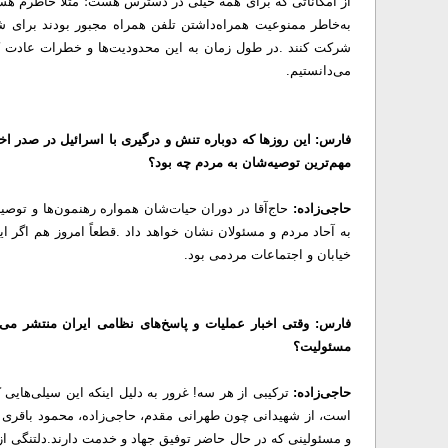
از امکاناتی که برای همه خیلی در دسترس هست؛ مثلاً خاطرم هس
به‌خاطر ممنوعیت همراه‌داشتن تلفن همراه مجبور بودند برای شر
شرکت کنند .
در طول زمان به این محدودیت‌ها و خطرات عادت ک
می‌دانستیم.
فارس: این روزها که دوباره تنش و درگیری با اسرائیل در صدر اخبا
مهم‌ترین توصیه‌شان به مردم چه بود؟
حاجی‌زاده:
حاج‌آقا در دوران حیات‌شان همواره رهنمون‌ها و توص
به آحاد مردم و مسئولان نشان خواهد داد .قطعاً امروز هم اگر
خیابان و اجتماعات مردمی بود.
فارس: وقتی اخبار عملیات و پاسخ‌های نظامی ایران منتشر می
مسئولیت؟
حاجی‌زاده:
ترکیبی از هر سه! غرور به دلیل اینکه این سیلی‌هایی
است، از شهیدانی چون طهرانی مقدم، حاجی‌زاده، محمود باقری و
و مسئولینی که در حال حاضر توفیق جهاد و خدمت دارند.
دلتنگی از