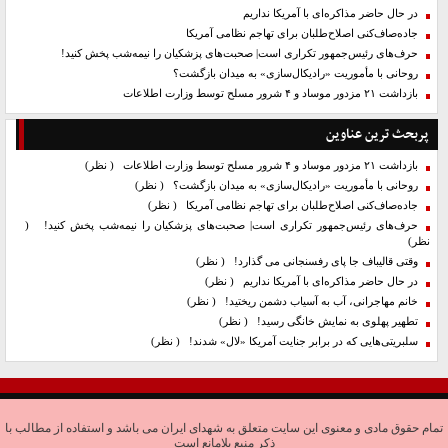
در حال حاضر مذاکره‌ای با آمریکا نداریم
جاده‌صاف‌کنی اصلاح‌طلبان برای تهاجم نظامی آمریکا
حرف‌های رئیس‌جمهور تکراری است| صحبت‌های پزشکیان را نیمه‌شب پخش کنید!
روحانی با مأموریت «رادیکال‌سازی» به میدان بازگشت؟
بازداشت ۲۱ مزدور موساد و ۴ شرور مسلح توسط وزارت اطلاعات
پربحث ترین عناوین
بازداشت ۲۱ مزدور موساد و ۴ شرور مسلح توسط وزارت اطلاعات
( نظر)
روحانی با مأموریت «رادیکال‌سازی» به میدان بازگشت؟
( نظر)
جاده‌صاف‌کنی اصلاح‌طلبان برای تهاجم نظامی آمریکا
( نظر)
حرف‌های رئیس‌جمهور تکراری است| صحبت‌های پزشکیان را نیمه‌شب پخش کنید!
(
نظر)
وقتی قالیباف جا پای رفسنجانی می گذارد!
( نظر)
در حال حاضر مذاکره‌ای با آمریکا نداریم
( نظر)
خانم مهاجرانی، آب به آسیاب دشمن ریختید!
( نظر)
تطهیر پهلوی به نمایش خانگی رسید!
( نظر)
سلبریتی‌هایی که در برابر جنایت آمریکا «لال» شدند!
( نظر)
تمام حقوق مادی و معنوی این سایت متعلق به شهدای ایران می باشد و استفاده از مطالب با
ذکر منبع بلامانع است