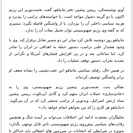
آویو بوشینسکی، رییس پیشین دفتر نتانیاهو، گفت نخست‌وزیر این رژیم
اکنون با دو گزینه دشوار مواجه است: یا خواسته‌های ترامپ را بپذیرد و
هزینه سیاسی داخلی آن را بپردازد، یا از واشنگتن فاصله بگیرد؛ مسیری
که به گفته وی رژیم صهیونیستی توان تحمل تبعات آن را ندارد.
نتانیاهو روز دوشنبه تلاش کرد میان این دو مسیر تعادل برقرار کند. وی با
وجود هشدار علنی ترامپ، دستور حمله به اهدافی در ایران را صادر
کرد، اما ساعاتی بعد و در پی افزایش فشارهای آمریکا و نگرانی از
تشدید بحران، دستور توقف عملیات را داد.
در همین حال، رقبای سیاسی نتانیاهو این عقب‌نشینی را نشانه ضعف او
برابر واشنگتن توصیف کرده‌اند.
نفتالی بنت، نخست‌وزیر پیشین رژیم صهیونیستی، وی را به
«عادی‌سازی» حملات ایران متهم کرد و گادی آیزنکوت، رییس پیشین
ستاد ارتش اسرائیل، ویدئویی از ترامپ منتشر کرد که در آن می‌گوید:
«نتانیاهو هر کاری را که من بخواهم انجام خواهد داد.»
تحلیلگران معتقدند ادامه این اختلافات می‌تواند بر آینده جنگ و همچنین
رقابت‌های سیاسی پیش‌روی رژیم صهیونیستی تاثیر قابل توجهی بگذارد؛
به‌ویژه در شرایطی که انتخابات در سرزمین های اشغالی باید حداکثر تا