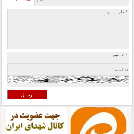
* نظر
* کد امنیتی