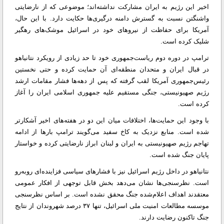
اخیر این رژیم به ایران مشارکت نداشته‌اند؛ موضوعی که از نارضایتی
واشنگتن نسبت به گسترش دامنه درگیری‌ها حکایت دارد. با این حال،
آمریکا برای حفاظت از نیروهای خود در اسرائیل موشک‌های رهگیر
شلیک کرده است.
ترامپ در دوره دوم ریاست‌جمهوری خود تا حد زیادی از رویکرد نتانیاهو
در قبال ایران و متحدان منطقه‌ای آن حمایت کرده و حتی نخستین
رئیس‌جمهوری آمریکا لقب گرفته که پس از دهه‌ها فشار مقامات ارشد
رژیم صهیونیستی، جنگی مستقیم علیه جمهوری اسلامی ایران را آغاز
کرده است.
با وجود این حمایت‌ها، اختلافات میان این دو در هفته‌های اخیر آشکارتر
شده است. منابع نزدیک به کاخ سفید می‌گویند ترامپ بارها از ادامه
تهاجم رژیم صهیونیستی به ایران و لبنان ابراز نارضایتی کرده و خواستار
پایان جنگ شده است.
نتانیاهو در داخل رژیم اسرائیل نیز با فشارهای سیاسی فزاینده‌ای روبه‌رو
است. نظرسنجی‌ها نشان می‌دهد بخش قابل توجهی از افکار عمومی
معتقدند اهداف اعلام‌شده جنگ محقق نشده است. بر اساس نظرسنجی
موسسه مطالعات امنیت ملی اسرائیل، تنها ۳۷ درصد شهروندان از نتایج
جنگ تاکنون رضایت دارند.